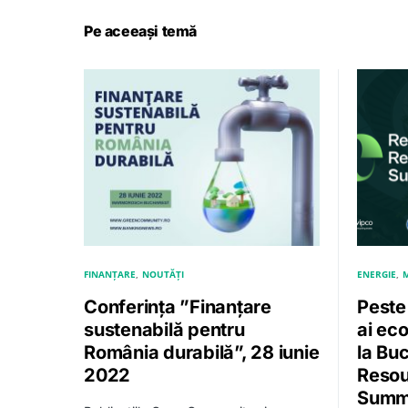
Pe aceeași temă
FINANȚARE
NOUTĂȚI
ENERGIE
Conferința ”Finanțare
Peste
sustenabilă pentru
ai eco
România durabilă”, 28 iunie
la Bu
2022
Resou
Summi