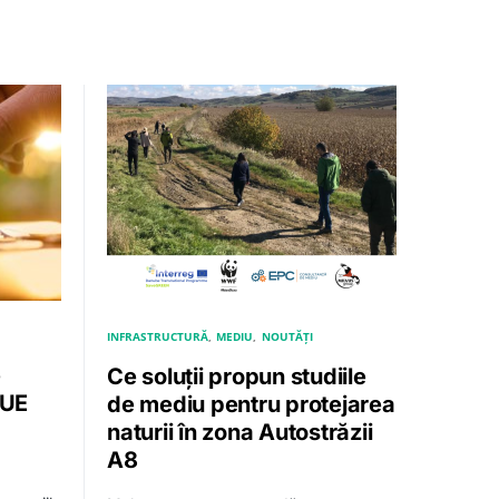
INFRASTRUCTURĂ
MEDIU
NOUTĂȚI
e
Ce soluții propun studiile
 UE
de mediu pentru protejarea
naturii în zona Autostrăzii
A8