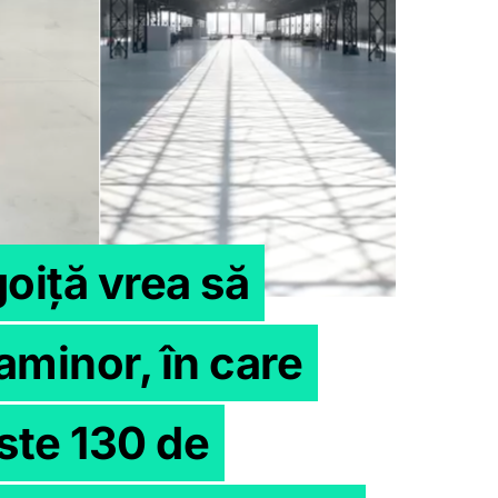
goiță vrea să
minor, în care
este 130 de