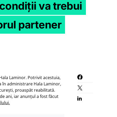
condiții va trebui
orul partener
Hala Laminor. Potrivit acestuia,
ia în administrare Hala Laminor,
curești, proaspăt reabilitată.
 ani, iar anunțul a fost făcut
lului.