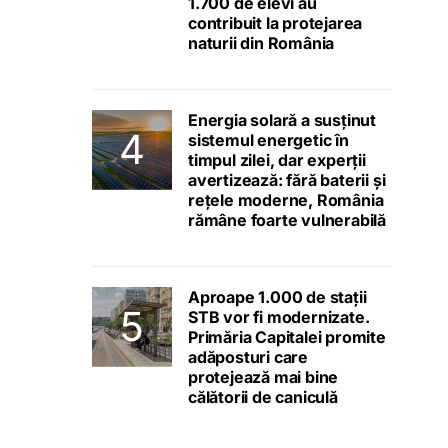
1.700 de elevi au
contribuit la protejarea
naturii din România
Energia solară a susținut
sistemul energetic în
timpul zilei, dar experții
avertizează: fără baterii și
rețele moderne, România
rămâne foarte vulnerabilă
Aproape 1.000 de stații
STB vor fi modernizate.
Primăria Capitalei promite
adăposturi care
protejează mai bine
călătorii de caniculă