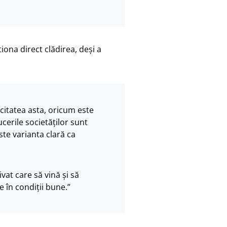
”
tiona direct clădirea, deși a
itatea asta, oricum este
ucerile societăților sunt
ste varianta clară ca
at care să vină și să
e în condiții bune.”