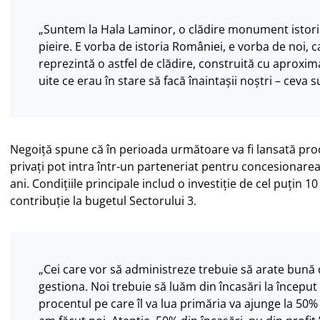
„Suntem la Hala Laminor, o clădire monument istoric
pieire. E vorba de istoria României, e vorba de noi, 
reprezintă o astfel de clădire, construită cu aproxima
uite ce erau în stare să facă înaintașii noștri – ceva 
Negoiță spune că în perioada următoare va fi lansată proc
privați pot intra într-un parteneriat pentru concesionare
ani. Condițiile principale includ o investiție de cel puțin 1
contribuție la bugetul Sectorului 3.
„Cei care vor să administreze trebuie să arate bună 
gestiona. Noi trebuie să luăm din încasări la început
procentul pe care îl va lua primăria va ajunge la 50%