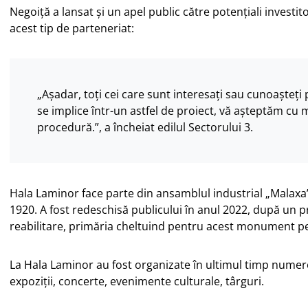
Negoiță a lansat și un apel public către potențiali investi
acest tip de parteneriat:
„Așadar, toți cei care sunt interesați sau cunoașteți
se implice într-un astfel de proiect, vă așteptăm cu m
procedură.”, a încheiat edilul Sectorului 3.
Hala Laminor face parte din ansamblul industrial „Malaxa”,
1920. A fost redeschisă publicului în anul 2022, după un 
reabilitare, primăria cheltuind pentru acest monument pe
La Hala Laminor au fost organizate în ultimul timp num
expoziții, concerte, evenimente culturale, târguri.