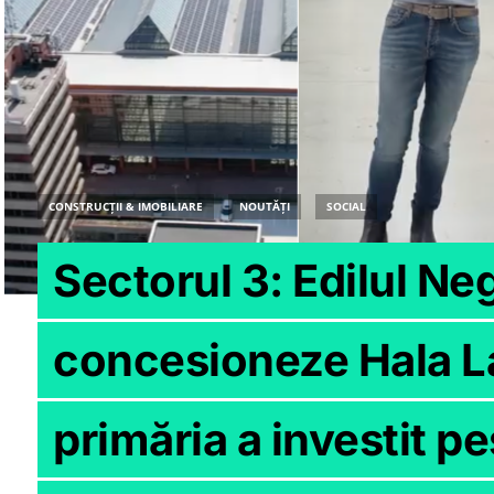
CONSTRUCȚII & IMOBILIARE
NOUTĂȚI
SOCIAL
Sectorul 3: Edilul Ne
concesioneze Hala La
primăria a investit p