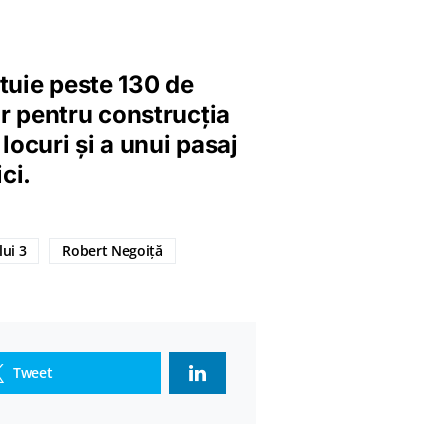
tuie peste 130 de
r pentru construcția
locuri și a unui pasaj
ci.
lui 3
Robert Negoiță
Tweet