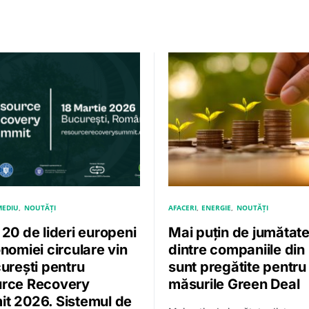
MEDIU
NOUTĂȚI
AFACERI
ENERGIE
NOUTĂȚI
 20 de lideri europeni
Mai puțin de jumătat
nomiei circulare vin
dintre companiile din
curești pentru
sunt pregătite pentru
rce Recovery
măsurile Green Deal
t 2026. Sistemul de