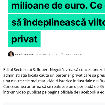
milioane de euro. Ce 
să îndeplinească viit
privat
BY
RĂZVAN DINU
15 APRILIE 2025
2 MINUTE READ
Edilul Sectorului 3, Robert Negoiță, vrea să concesioneze 
administrația locală caută un partener privat care să pre
una dintre cele mai mari clădiri istorice industriale din Bu
Concesiunea ar urma să se realizeze pe o perioadă de 35 de
într-un video publicat
pe pagina oficială de Facebook a edi