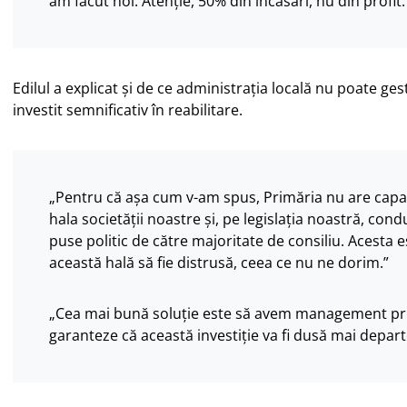
am făcut noi. Atenție, 50% din încasări, nu din profit.
Edilul a explicat și de ce administrația locală nu poate ges
investit semnificativ în reabilitare.
„Pentru că așa cum v-am spus, Primăria nu are capac
hala societății noastre și, pe legislația noastră, cond
puse politic de către majoritate de consiliu. Acesta e
această hală să fie distrusă, ceea ce nu ne dorim.”
„Cea mai bună soluție este să avem management priv
garanteze că această investiție va fi dusă mai depart