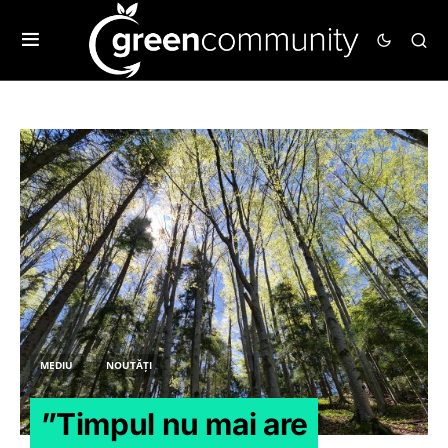
MEDIU
NOUTĂȚI
”Timpul nu mai are