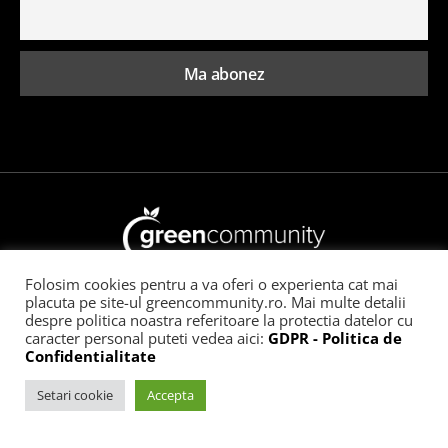
Folosim cookies pentru a va oferi o experienta cat mai
Toate drepturile rezervate GreenCommunity
placuta pe site-ul greencommunity.ro. Mai multe detalii
despre politica noastra referitoare la protectia datelor cu
Acasă
Ce înseamnă GreenCommunity
Publicitate
caracter personal puteti vedea aici:
GDPR - Politica de
Confidentialitate
Contact
Setari cookie
Accepta