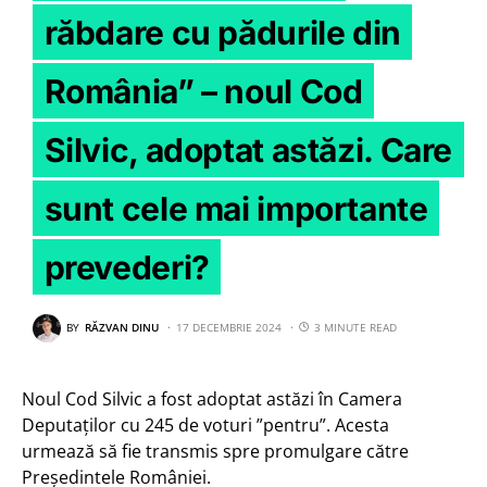
răbdare cu pădurile din
România” – noul Cod
Silvic, adoptat astăzi. Care
sunt cele mai importante
prevederi?
BY
RĂZVAN DINU
17 DECEMBRIE 2024
3 MINUTE READ
Noul Cod Silvic a fost adoptat astăzi în Camera
Deputaților cu 245 de voturi ”pentru”. Acesta
urmează să fie transmis spre promulgare către
Președintele României.