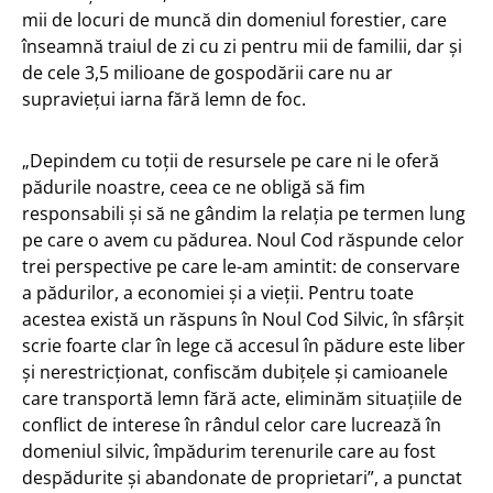
mii de locuri de muncă din domeniul forestier, care
înseamnă traiul de zi cu zi pentru mii de familii, dar și
de cele 3,5 milioane de gospodării care nu ar
supraviețui iarna fără lemn de foc.
„Depindem cu toții de resursele pe care ni le oferă
pădurile noastre, ceea ce ne obligă să fim
responsabili și să ne gândim la relația pe termen lung
pe care o avem cu pădurea. Noul Cod răspunde celor
trei perspective pe care le-am amintit: de conservare
a pădurilor, a economiei și a vieții. Pentru toate
acestea există un răspuns în Noul Cod Silvic, în sfârșit
scrie foarte clar în lege că accesul în pădure este liber
și nerestricționat, confiscăm dubițele și camioanele
care transportă lemn fără acte, eliminăm situațiile de
conflict de interese în rândul celor care lucrează în
domeniul silvic, împădurim terenurile care au fost
despădurite și abandonate de proprietari”, a punctat