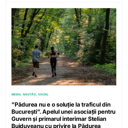
MEDIU
NOUTĂȚI
SOCIAL
”Pădurea nu e o soluție la traficul din
București”. Apelul unei asociații pentru
Guvern și primarul interimar Stelian
Bujduveanu cu privire la Pădurea