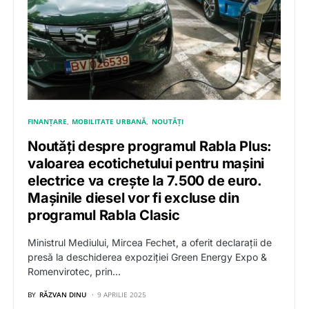
FINANȚARE
MOBILITATE URBANĂ
NOUTĂȚI
Noutăți despre programul Rabla Plus:
valoarea ecotichetului pentru mașini
electrice va crește la 7.500 de euro.
Mașinile diesel vor fi excluse din
programul Rabla Clasic
Ministrul Mediului, Mircea Fechet, a oferit declarații de
presă la deschiderea expoziției Green Energy Expo &
Romenvirotec, prin…
BY
RĂZVAN DINU
9 APRILIE 2025