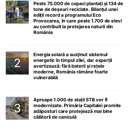
Peste 75.000 de copaci plantați și 134 de
tone de deșeuri reciclate. Bilanțul unei
ediții record a programului Eco
Provocarea, în care peste 1.700 de elevi
au contribuit la protejarea naturii din
România
Energia solară a susținut sistemul
energetic în timpul zilei, dar experții
avertizează: fără baterii și rețele
moderne, România rămâne foarte
vulnerabilă
Aproape 1.000 de stații STB vor fi
modernizate. Primăria Capitalei promite
adăposturi care protejează mai bine
călătorii de caniculă