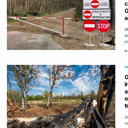
c
G
a
M
a
pr
BY
M
G
î
a
o
t
G
u