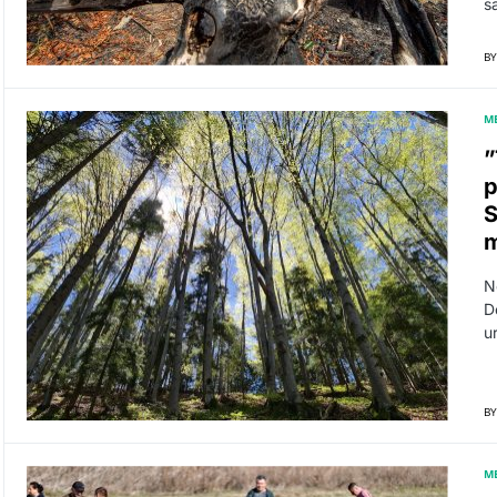
s
BY
M
”
p
S
m
N
D
u
BY
M