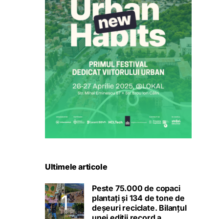
Ultimele articole
Peste 75.000 de copaci
plantați și 134 de tone de
deșeuri reciclate. Bilanțul
unei ediții record a