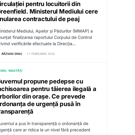
irculației pentru locuitorii din
reenfield. Ministerul Mediului cere
nularea contractului de peaj
inisterul Mediului, Apelor și Pădurilor (MMAP) a
nunțat finalizarea raportului Corpului de Control
ivind verificările efectuate la Direcția…
RĂZVAN DINU
11 FEBRUARIE 2026
EDIU
NOUTĂȚI
uvernul propune pedepse cu
nchisoarea pentru tăierea ilegală a
rborilor din orașe. Ce prevede
rdonanța de urgență pusă în
ransparență
uvernul a pus în transparență o ordonanță de
rgență care ar ridica la un nivel fără precedent