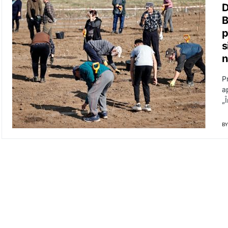
D
B
p
s
n
Pr
a
„
BY