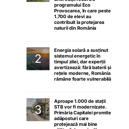
programului Eco
Provocarea, în care peste
1.700 de elevi au
contribuit la protejarea
naturii din România
Energia solară a susținut
sistemul energetic în
timpul zilei, dar experții
avertizează: fără baterii și
rețele moderne, România
rămâne foarte vulnerabilă
Aproape 1.000 de stații
STB vor fi modernizate.
Primăria Capitalei promite
adăposturi care
protejează mai bine