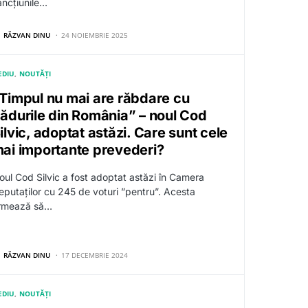
ancțiunile…
RĂZVAN DINU
24 NOIEMBRIE 2025
EDIU
NOUTĂȚI
Timpul nu mai are răbdare cu
ădurile din România” – noul Cod
ilvic, adoptat astăzi. Care sunt cele
ai importante prevederi?
oul Cod Silvic a fost adoptat astăzi în Camera
eputaților cu 245 de voturi ”pentru”. Acesta
rmează să…
RĂZVAN DINU
17 DECEMBRIE 2024
EDIU
NOUTĂȚI