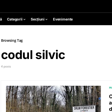
ă
Categorii
Secțiuni
Evenimente
Browsing Tag
codul silvic
4 posts
I
C
a
d