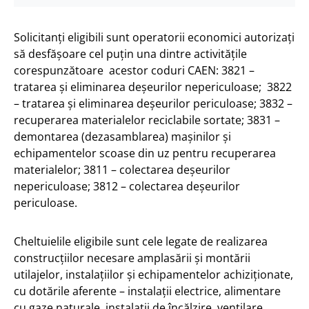
Solicitanţi eligibili sunt operatorii economici autorizaţi
să desfăşoare cel puţin una dintre activităţile
corespunzătoare acestor coduri CAEN: 3821 –
tratarea şi eliminarea deşeurilor nepericuloase; 3822
– tratarea şi eliminarea deşeurilor periculoase; 3832 –
recuperarea materialelor reciclabile sortate; 3831 –
demontarea (dezasamblarea) maşinilor şi
echipamentelor scoase din uz pentru recuperarea
materialelor; 3811 – colectarea deşeurilor
nepericuloase; 3812 – colectarea deşeurilor
periculoase.
Cheltuielile eligibile sunt cele legate de realizarea
construcţiilor necesare amplasării şi montării
utilajelor, instalaţiilor şi echipamentelor achiziţionate,
cu dotările aferente – instalaţii electrice, alimentare
cu gaze naturale, instalaţii de încălzire, ventilare,