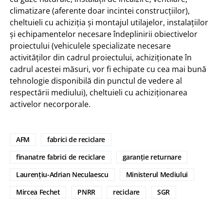
climatizare (aferente doar incintei construcţiilor),
cheltuieli cu achiziţia şi montajul utilajelor, instalaţiilor
şi echipamentelor necesare îndeplinirii obiectivelor
proiectului (vehiculele specializate necesare
activităților din cadrul proiectului, achiziţionate în
cadrul acestei măsuri, vor fi echipate cu cea mai bună
tehnologie disponibilă din punctul de vedere al
respectării mediului), cheltuieli cu achiziţionarea
activelor necorporale.
AFM
fabrici de reciclare
finanatre fabrici de reciclare
garanție returnare
Laurențiu-Adrian Neculaescu
Ministerul Mediului
Mircea Fechet
PNRR
reciclare
SGR