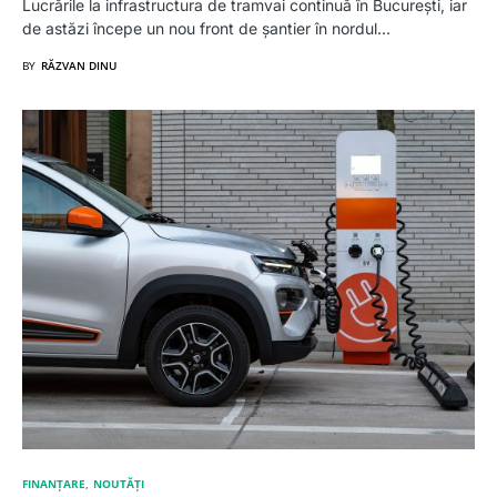
Lucrările la infrastructura de tramvai continuă în București, iar
de astăzi începe un nou front de șantier în nordul…
BY
RĂZVAN DINU
FINANȚARE
NOUTĂȚI