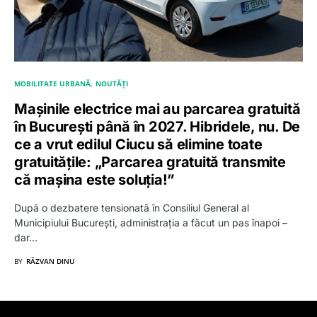
MOBILITATE URBANĂ
NOUTĂȚI
Mașinile electrice mai au parcarea gratuită
în București până în 2027. Hibridele, nu. De
ce a vrut edilul Ciucu să elimine toate
gratuitățile: „Parcarea gratuită transmite
că mașina este soluția!”
După o dezbatere tensionată în Consiliul General al
Municipiului București, administrația a făcut un pas înapoi –
dar…
BY
RĂZVAN DINU