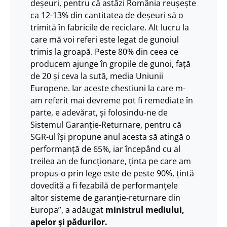
deşeuri, pentru că astăzi România reuşeşte
ca 12-13% din cantitatea de deşeuri să o
trimită în fabricile de reciclare. Alt lucru la
care mă voi referi este legat de gunoiul
trimis la groapă. Peste 80% din ceea ce
producem ajunge în gropile de gunoi, faţă
de 20 şi ceva la sută, media Uniunii
Europene. Iar aceste chestiuni la care m-
am referit mai devreme pot fi remediate în
parte, e adevărat, şi folosindu-ne de
Sistemul Garanţie-Returnare, pentru că
SGR-ul îşi propune anul acesta să atingă o
performanţă de 65%, iar începând cu al
treilea an de funcţionare, ţinta pe care am
propus-o prin lege este de peste 90%, ţintă
dovedită a fi fezabilă de performanțele
altor sisteme de garanţie-returnare din
Europa”, a adăugat
ministrul mediului,
apelor și pădurilor.