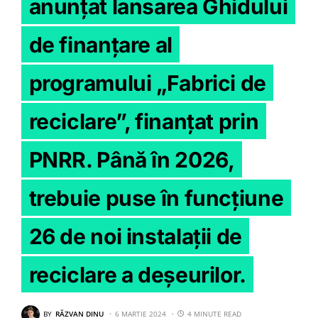
anunțat lansarea Ghidului
de finanțare al
programului „Fabrici de
reciclare”, finanțat prin
PNRR. Până în 2026,
trebuie puse în funcțiune
26 de noi instalații de
reciclare a deșeurilor.
BY
RĂZVAN DINU
6 MARTIE 2024
4 MINUTE READ