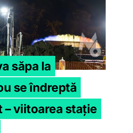
va săpa la
ou se îndreptă
 – viitoarea stație