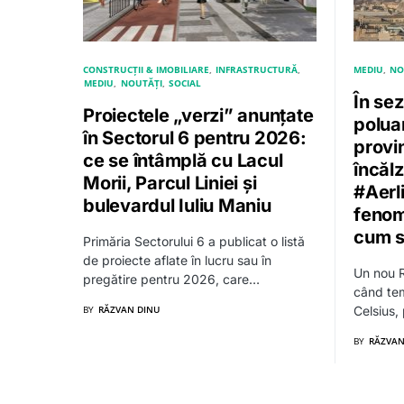
CONSTRUCȚII & IMOBILIARE
INFRASTRUCTURĂ
MEDIU
NO
MEDIU
NOUTĂȚI
SOCIAL
În se
Proiectele „verzi” anunțate
polua
în Sectorul 6 pentru 2026:
provin
ce se întâmplă cu Lacul
încălz
Morii, Parcul Liniei și
#Aerl
bulevardul Iuliu Maniu
fenom
cum s
Primăria Sectorului 6 a publicat o listă
de proiecte aflate în lucru sau în
Un nou R
pregătire pentru 2026, care…
când tem
BY
RĂZVAN DINU
Celsius,
BY
RĂZVAN