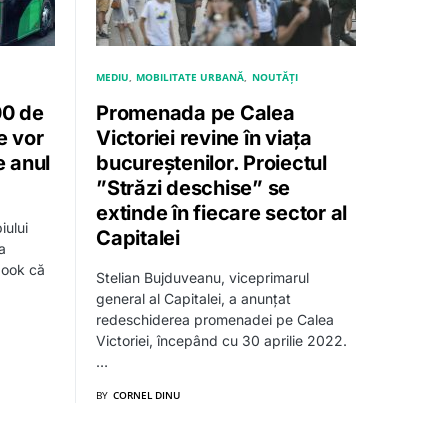
MEDIU
MOBILITATE URBANĂ
NOUTĂȚI
00 de
Promenada pe Calea
e vor
Victoriei revine în viața
e anul
bucureștenilor. Proiectul
”Străzi deschise” se
extinde în fiecare sector al
iului
Capitalei
a
book că
Stelian Bujduveanu, viceprimarul
general al Capitalei, a anunțat
redeschiderea promenadei pe Calea
Victoriei, începând cu 30 aprilie 2022.
…
BY
CORNEL DINU