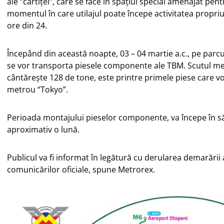
ale “cârtiței”, care se face în spațiul special amenajat pe
momentul în care utilajul poate începe activitatea propriu
ore din 24.
Începând din această noapte, 03 – 04 martie a.c., pe parcu
se vor transporta piesele componente ale TBM. Scutul mec
cântărește 128 de tone, este printre primele piese care vor
metrou “Tokyo”.
Perioada montajului pieselor componente, va începe în s
aproximativ o lună.
Publicul va fi informat în legătură cu derularea demarării 
comunicărilor oficiale, spune Metrorex.