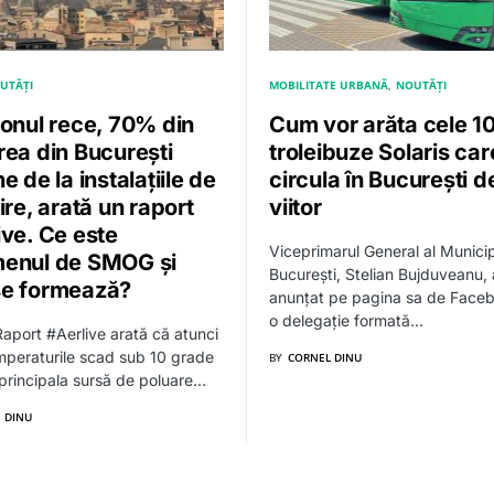
UTĂȚI
MOBILITATE URBANĂ
NOUTĂȚI
zonul rece, 70% din
Cum vor arăta cele 1
rea din București
troleibuze Solaris car
e de la instalațiile de
circula în București d
ire, arată un raport
viitor
ive. Ce este
Viceprimarul General al Municip
enul de SMOG și
București, Stelian Bujduveanu, 
e formează?
anunțat pe pagina sa de Face
o delegație formată…
aport #Aerlive arată că atunci
peraturile scad sub 10 grade
BY
CORNEL DINU
 principala sursă de poluare…
 DINU