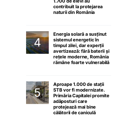
1.700 de elevi au
contribuit la protejarea
naturii din România
Energia solară a susținut
sistemul energetic în
timpul zilei, dar experții
avertizează: fără baterii și
rețele moderne, România
rămâne foarte vulnerabilă
Aproape 1.000 de stații
STB vor fi modernizate.
Primăria Capitalei promite
adăposturi care
protejează mai bine
călătorii de caniculă