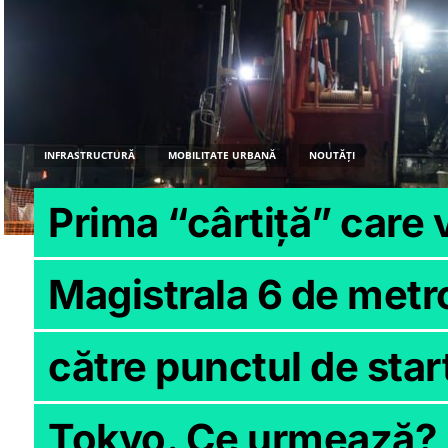
INFRASTRUCTURĂ
MOBILITATE URBANĂ
NOUTĂȚI
Prima “cârtiță” care 
Magistrala 6 de metr
către punctul de start
Tokyo. Ce urmează?