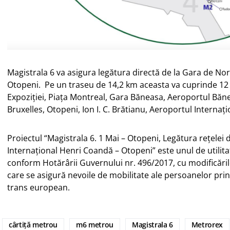
Magistrala 6 va asigura legătura directă de la Gara de Nor
Otopeni. Pe un traseu de 14,2 km aceasta va cuprinde 12 
Expoziției, Piața Montreal, Gara Băneasa, Aeroportul Băn
Bruxelles, Otopeni, Ion I. C. Brătianu, Aeroportul Interna
Proiectul “Magistrala 6. 1 Mai – Otopeni, Legătura rețele
Internațional Henri Coandă – Otopeni” este unul de utilitat
conform Hotărârii Guvernului nr. 496/2017, cu modificările
care se asigură nevoile de mobilitate ale persoanelor prin
trans european.
cârtiță metrou
m6 metrou
Magistrala 6
Metrorex