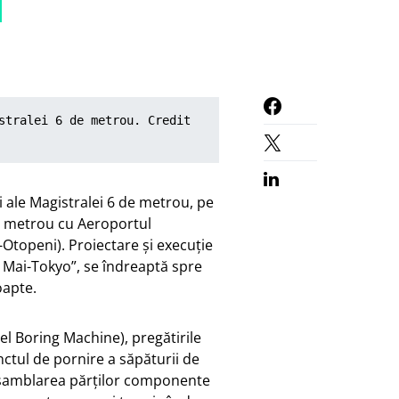
stralei 6 de metrou. Credit 
i ale Magistralei 6 de metrou, pe
de metrou cu Aeroportul
Otopeni). Proiectare și execuție
 – 1Mai-Tokyo”, se îndreaptă spre
oapte.
el Boring Machine), pregătirile
ctul de pornire a săpăturii de
 asamblarea părților componente