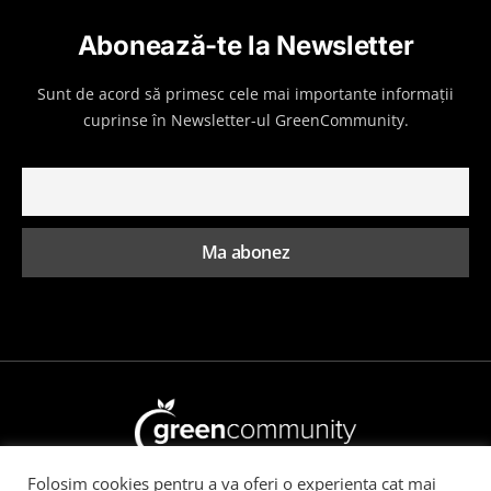
Abonează-te la Newsletter
Sunt de acord să primesc cele mai importante informații
cuprinse în Newsletter-ul GreenCommunity.
Folosim cookies pentru a va oferi o experienta cat mai
Toate drepturile rezervate GreenCommunity