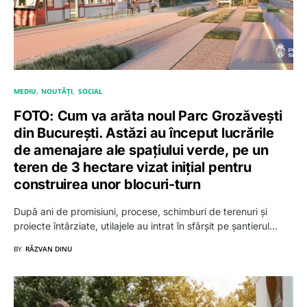
MEDIU
NOUTĂȚI
SOCIAL
FOTO: Cum va arăta noul Parc Grozăvești
din București. Astăzi au început lucrările
de amenajare ale spațiului verde, pe un
teren de 3 hectare vizat inițial pentru
construirea unor blocuri-turn
După ani de promisiuni, procese, schimburi de terenuri și
proiecte întârziate, utilajele au intrat în sfârșit pe șantierul…
BY
RĂZVAN DINU