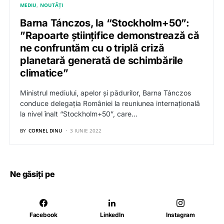
MEDIU
NOUTĂȚI
Barna Tánczos, la “Stockholm+50”:
”Rapoarte științifice demonstrează că
ne confruntăm cu o triplă criză
planetară generată de schimbările
climatice”
Ministrul mediului, apelor și pădurilor, Barna Tánczos
conduce delegația României la reuniunea internațională
la nivel înalt “Stockholm+50”, care…
BY
CORNEL DINU
3 IUNIE 2022
Ne găsiți pe
Facebook
LinkedIn
Instagram