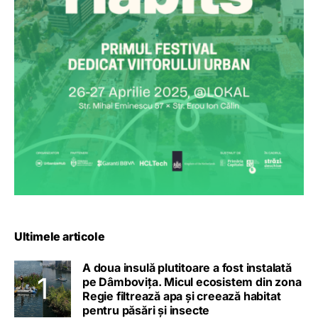
Ultimele articole
A doua insulă plutitoare a fost instalată
pe Dâmbovița. Micul ecosistem din zona
Regie filtrează apa și creează habitat
pentru păsări și insecte