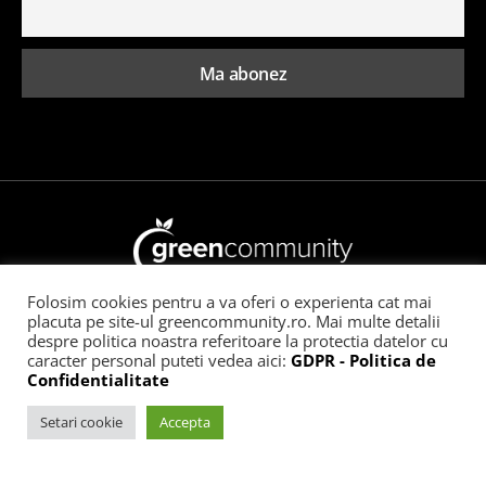
Folosim cookies pentru a va oferi o experienta cat mai
Toate drepturile rezervate GreenCommunity
placuta pe site-ul greencommunity.ro. Mai multe detalii
despre politica noastra referitoare la protectia datelor cu
Acasă
Ce înseamnă GreenCommunity
Publicitate
caracter personal puteti vedea aici:
GDPR - Politica de
Confidentialitate
Contact
Setari cookie
Accepta