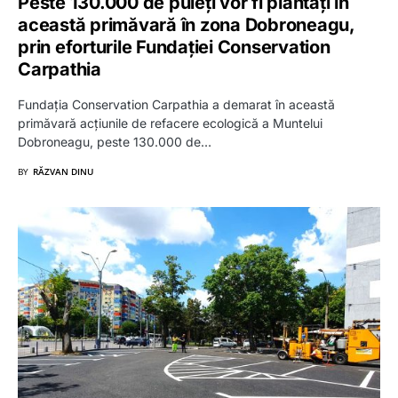
Peste 130.000 de puieți vor fi plantați în
această primăvară în zona Dobroneagu,
prin eforturile Fundației Conservation
Carpathia
Fundația Conservation Carpathia a demarat în această
primăvară acțiunile de refacere ecologică a Muntelui
Dobroneagu, peste 130.000 de…
BY
RĂZVAN DINU