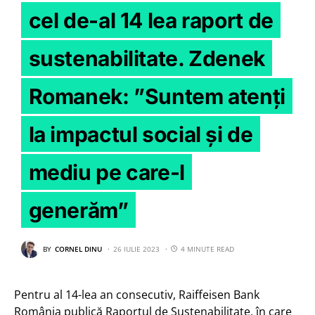
cel de-al 14 lea raport de
sustenabilitate. Zdenek
Romanek: ”Suntem atenți
la impactul social și de
mediu pe care-l
generăm”
BY
CORNEL DINU
26 IULIE 2023
4 MINUTE READ
Pentru al 14-lea an consecutiv, Raiffeisen Bank
România publică Raportul de Sustenabilitate, în care