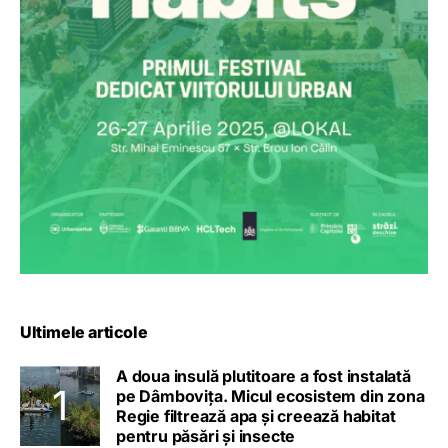
Ultimele articole
A doua insulă plutitoare a fost instalată
pe Dâmbovița. Micul ecosistem din zona
Regie filtrează apa și creează habitat
pentru păsări și insecte