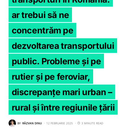
ar trebui să ne
concentrăm pe
dezvoltarea transportului
public. Probleme și pe
rutier și pe feroviar,
discrepanțe mari urban –
rural și între regiunile țării
BY
RĂZVAN DINU
12 FEBRUARIE 2025
3 MINUTE READ