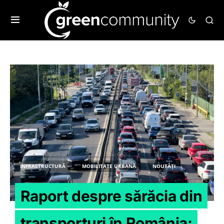
INFRASTRUCTURĂ
MOBILITATE URBANĂ
NOUTĂȚI
Raport despre sărăcia din
transporturi în România: