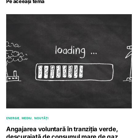
Pe aceeași temă
ENERGIE
MEDIU
NOUTĂȚI
Angajarea voluntară în tranziția verde,
descurajată de consumul mare de gaz