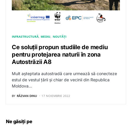
INFRASTRUCTURĂ
MEDIU
NOUTĂȚI
Ce soluții propun studiile de mediu
pentru protejarea naturii în zona
Autostrăzii A8
Mult așteptata autostradă care urmează să conecteze
estul de vestul țării și chiar de vecinii din Republica
Moldova…
BY
RĂZVAN DINU
17 NOIEMBRIE 2022
Ne găsiți pe