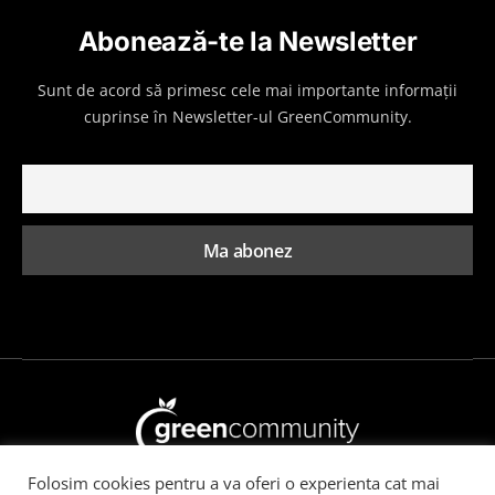
Abonează-te la Newsletter
Sunt de acord să primesc cele mai importante informații
cuprinse în Newsletter-ul GreenCommunity.
Folosim cookies pentru a va oferi o experienta cat mai
Toate drepturile rezervate GreenCommunity