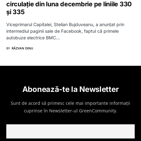
circulație din luna decembrie pe liniile 330
și 335
Viceprimarul Capitalei, Stelian Bujduveanu, a anunțat prin
intermediul paginii sale de Facebook, faptul că primele
autobuze electrice BMC…
BY
RĂZVAN DINU
Abonează-te la Newsletter
Sunt de acord să primesc cele mai importante informații
cuprinse în Newsletter-ul GreenCommunity.