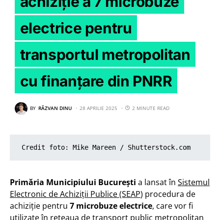
achiziție a 7 microbuze
electrice pentru
transportul metropolitan
cu finanțare din PNRR
BY
RĂZVAN DINU
28 APRILIE 2025
2 MINUTE READ
Credit foto: Mike Mareen / Shutterstock.com
Primăria Municipiului București
a lansat în
Sistemul
Electronic de Achiziții Publice (SEAP
) procedura de
achiziție pentru
7 microbuze electrice
, care vor fi
utilizate în rețeaua de transport public metropolitan