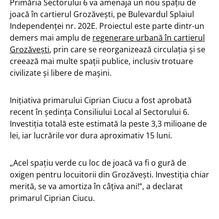
Primăria Sectorului 6 va amenaja un nou spațiu de
joacă în cartierul Grozăvești, pe Bulevardul Splaiul
Independenței nr. 202E. Proiectul este parte dintr-un
demers mai amplu de
regenerare urbană în cartierul
Grozăvești
, prin care se reorganizează circulația și se
creează mai multe spații publice, inclusiv trotuare
civilizate și libere de mașini.
Inițiativa primarului Ciprian Ciucu a fost aprobată
recent în ședința Consiliului Local al Sectorului 6.
Investiția totală este estimată la peste 3,3 milioane de
lei, iar lucrările vor dura aproximativ 15 luni.
„Acel spațiu verde cu loc de joacă va fi o gură de
oxigen pentru locuitorii din Grozăvești. Investiția chiar
merită, se va amortiza în câțiva ani!”, a declarat
primarul Ciprian Ciucu.