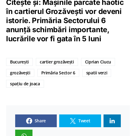
Citește și: Mașinile parcate haotic
în cartierul Grozăvești vor deveni
istorie. Primăria Sectorului 6
anunță schimbări importante,
lucrările vor fi gata în 5 luni
București
cartier grozăvești
Ciprian Ciucu
grozăvești
Primăria Sector 6
spatii verzi
spațiu de joaca
Share
Tweet