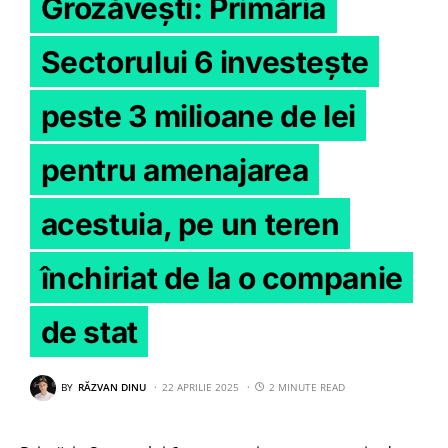
Grozăvești: Primăria
Sectorului 6 investește
peste 3 milioane de lei
pentru amenajarea
acestuia, pe un teren
închiriat de la o companie
de stat
BY
RĂZVAN DINU
22 APRILIE 2025
2 MINUTE READ