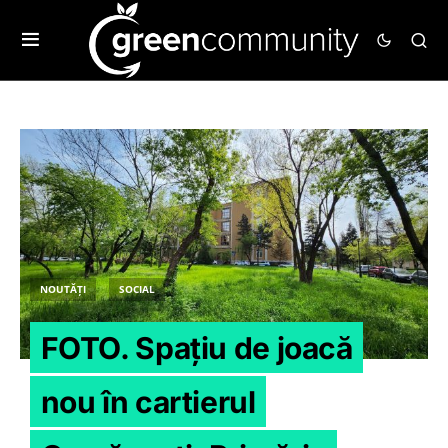
NOUTĂȚI
SOCIAL
FOTO. Spațiu de joacă
nou în cartierul