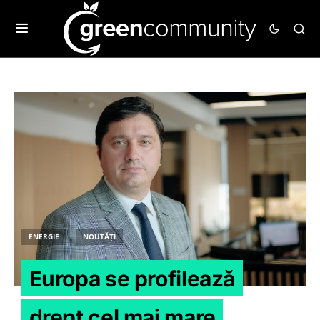
ENERGIE
NOUTĂȚI
Europa se profilează
drept cel mai mare