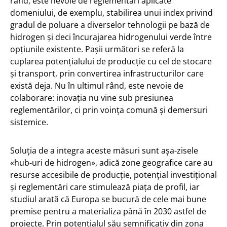
rând, este nevoie de reglementări aplicate
domeniului, de exemplu, stabilirea unui index privind
gradul de poluare a diverselor tehnologii pe bază de
hidrogen și deci încurajarea hidrogenului verde între
opțiunile existente. Pașii următori se referă la
cuplarea potențialului de producție cu cel de stocare
și transport, prin convertirea infrastructurilor care
există deja. Nu în ultimul rând, este nevoie de
colaborare: inovația nu vine sub presiunea
reglementărilor, ci prin voința comună și demersuri
sistemice.
Soluția de a integra aceste măsuri sunt așa-zisele
«hub-uri de hidrogen», adică zone geografice care au
resurse accesibile de producție, potențial investițional
și reglementări care stimulează piața de profil, iar
studiul arată că Europa se bucură de cele mai bune
premise pentru a materializa până în 2030 astfel de
proiecte. Prin potențialul său semnificativ din zona