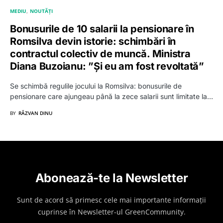
MEDIU
NOUTĂȚI
Bonusurile de 10 salarii la pensionare în
Romsilva devin istorie: schimbări în
contractul colectiv de muncă. Ministra
Diana Buzoianu: ”Și eu am fost revoltată”
Se schimbă regulile jocului la Romsilva: bonusurile de
pensionare care ajungeau până la zece salarii sunt limitate la…
BY
RĂZVAN DINU
Abonează-te la Newsletter
Sunt de acord să primesc cele mai importante informații
cuprinse în Newsletter-ul GreenCommunity.