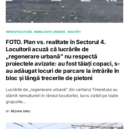
INFRASTRUCTURĂ
MOBILITATE URBANĂ
NOUTĂȚI
FOTO. Plan vs. realitate în Sectorul 4.
Locuitorii acuză că lucrările de
„regenerare urbană” nu respectă
proiectele avizate: au fost tăiați copaci, s-
au adăugat locuri de parcare la intrările în
bloc și lângă trecerile de pietoni
Lucrările de „regenerare urbană” din cartierul Tineretului au
stârnit nemulțumiri în rândul locuitorilor, lucru vizibil pe toate
grupurile…
BY
RĂZVAN DINU