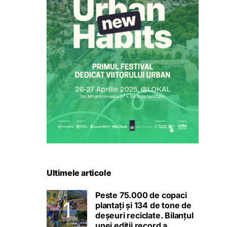
Ultimele articole
Peste 75.000 de copaci
plantați și 134 de tone de
deșeuri reciclate. Bilanțul
unei ediții record a