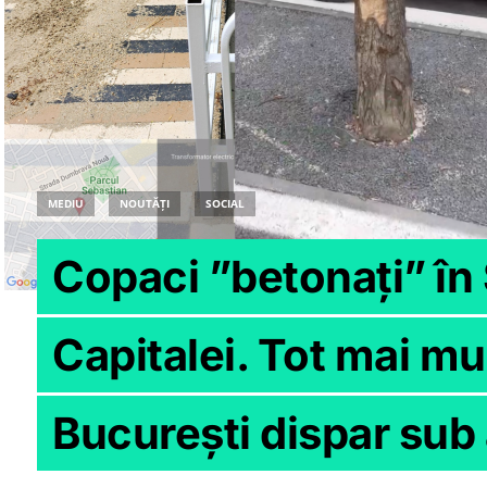
MEDIU
NOUTĂȚI
SOCIAL
Copaci ”betonați” în 
Capitalei. Tot mai mul
București dispar sub 