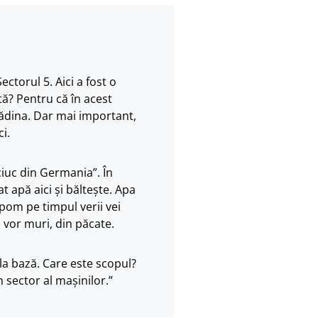
ctorul 5. Aici a fost o
ată? Pentru că în acest
ădina. Dar mai important,
i.
uciuc din Germania”. În
t apă aici și băltește. Apa
pom pe timpul verii vei
ă vor muri, din păcate.
 la bază. Care este scopul?
 sector al mașinilor.”