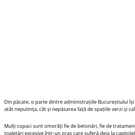
Imagine postată în luna martie în
Imagine postată în luna martie în
grupul de Facebook ”Cetățean Sector
grupul de Facebook ”Cetățean Sect
3” (autor Gruia Dragomir)
3” (autor Gruia Dragomir)
Din păcate, o parte dintre administrațiile Bucureștiului își 
atât neputința, cât și nepăsarea față de spațiile verzi și cal
Mulți copaci sunt omorâți fie de betonări, fie de tratam
toaletări excesive într-un oraș care suferă deja la capitolel