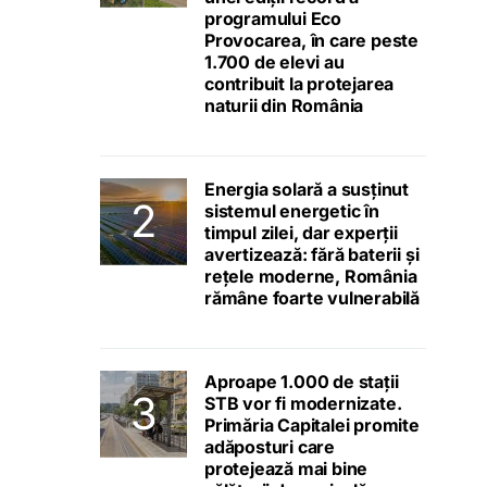
programului Eco
Provocarea, în care peste
1.700 de elevi au
contribuit la protejarea
naturii din România
Energia solară a susținut
sistemul energetic în
timpul zilei, dar experții
avertizează: fără baterii și
rețele moderne, România
rămâne foarte vulnerabilă
Aproape 1.000 de stații
STB vor fi modernizate.
Primăria Capitalei promite
adăposturi care
protejează mai bine