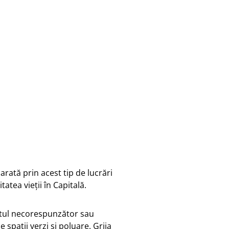
Imagine postată în luna martie în
or
grupul de Facebook ”Cetățean Sector
3” (autor Gruia Dragomir)
arată prin acest tip de lucrări
itatea vieții în Capitală.
entul necorespunzător sau
e spații verzi și poluare. Grija