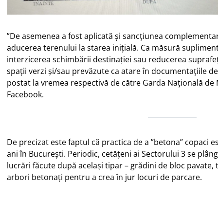
”De asemenea a fost aplicată şi sancţiunea complementară 
aducerea terenului la starea iniţială. Ca măsură suplimen
interzicerea schimbării destinaţiei sau reducerea suprafe
spaţii verzi şi/sau prevăzute ca atare în documentaţiile de
postat la vremea respectivă de către Garda Națională de 
Facebook.
De precizat este faptul că practica de a ”betona” copaci es
ani în București. Periodic, cetățeni ai Sectorului 3 se pl
lucrări făcute după același tipar – grădini de bloc pavate,
arbori betonați pentru a crea în jur locuri de parcare.