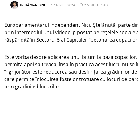
BY
RĂZVAN DINU
17 APRILIE 2024
2 MINUTE READ
Europarlamentarul independent Nicu Ștefănuță, parte din 
prin intermediul unui videoclip postat pe rețelele sociale 
răspândită în Sectorul 5 al Capitalei: ”betonarea copacilor
Este vorba despre aplicarea unui bitum la baza copacilor, 
permită apei să treacă, însă în practică acest lucru nu se 
îngrijorător este reducerea sau desființarea grădinilor de 
care permite înlocuirea fostelor trotuare cu locuri de parc
prin grădinile blocurilor.