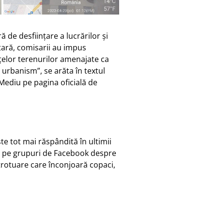
de desfiinţare a lucrărilor şi
tară, comisarii au impus
ţelor terenurilor amenajate ca
 urbanism”, se arăta în textul
Mediu pe pagina oficială de
te tot mai răspândită în ultimii
âng pe grupuri de Facebook despre
 trotuare care înconjoară copaci,