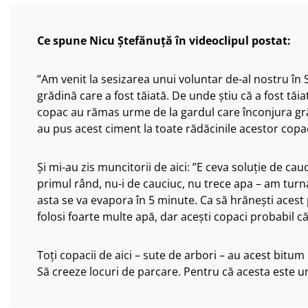
Ce spune Nicu Ștefănuță în videoclipul postat:
”Am venit la sesizarea unui voluntar de-al nostru în Se
grădină care a fost tăiată. De unde știu că a fost tăi
copac au rămas urme de la gardul care înconjura gr
au pus acest ciment la toate rădăcinile acestor copac
Și mi-au zis muncitorii de aici: ”E ceva soluție de ca
primul rând, nu-i de cauciuc, nu trece apa – am turna
asta se va evapora în 5 minute. Ca să hrănești acest 
folosi foarte multe apă, dar acești copaci probabil c
Toți copacii de aici – sute de arbori – au acest bitum
Să creeze locuri de parcare. Pentru că acesta este un