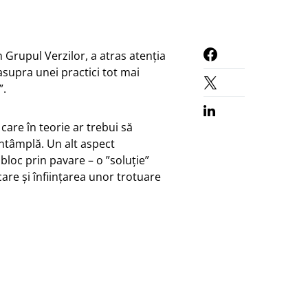
Grupul Verzilor, a atras atenția
asupra unei practici tot mai
”.
care în teorie ar trebui să
întâmplă. Un alt aspect
bloc prin pavare – o ”soluție”
are și înființarea unor trotuare