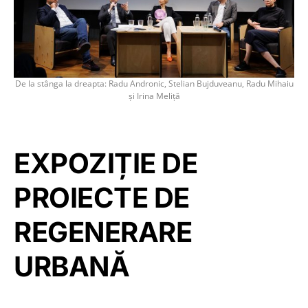
De la stânga la dreapta: Radu Andronic, Stelian Bujduveanu, Radu Mihaiu
și Irina Meliță
EXPOZIȚIE DE
PROIECTE DE
REGENERARE
URBANĂ