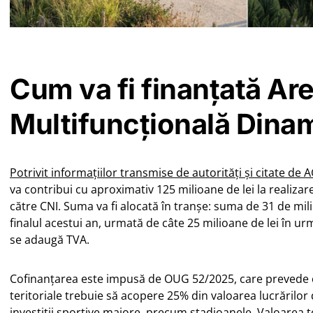
Cum va fi finanțată Ar
Multifuncțională Dina
Potrivit informațiilor transmise de autorități și citate de
va contribui cu aproximativ 125 milioane de lei la realizarea
către CNI. Suma va fi alocată în tranșe: suma de 31 de milio
finalul acestui an, urmată de câte 25 milioane de lei în ur
se adaugă TVA.
Cofinanțarea este impusă de OUG 52/2025, care prevede că
teritoriale trebuie să acopere 25% din valoarea lucrărilor
investiții sportive majore, precum stadioanele. Valoarea t