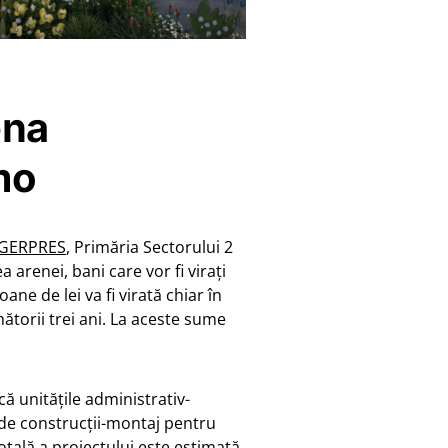
ena
mo
 AGERPRES
, Primăria Sectorului 2
 arenei, bani care vor fi virați
ane de lei va fi virată chiar în
mătorii trei ani. La aceste sume
 unitățile administrativ-
 de construcții-montaj pentru
otală a proiectului este estimată