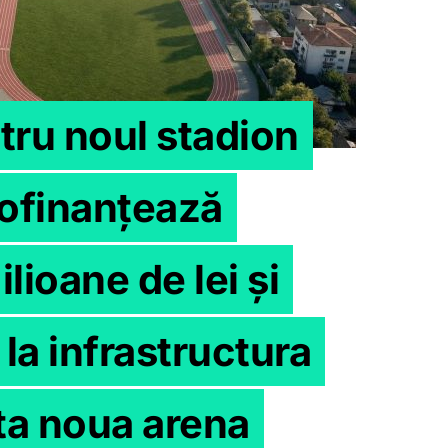
tru noul stadion
cofinanțează
lioane de lei și
la infrastructura
ta noua arena