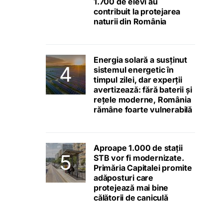
1.700 de elevi au
contribuit la protejarea
naturii din România
Energia solară a susținut
sistemul energetic în
timpul zilei, dar experții
avertizează: fără baterii și
rețele moderne, România
rămâne foarte vulnerabilă
Aproape 1.000 de stații
STB vor fi modernizate.
Primăria Capitalei promite
adăposturi care
protejează mai bine
călătorii de caniculă