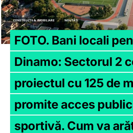
CONSTRUCȚII & IMOBILIARE
NOUTĂȚI
FOTO. Bani locali pen
Dinamo: Sectorul 2 
proiectul cu 125 de mi
promite acces public 
sportivă. Cum va ară