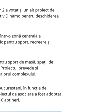
 2 a votat și un alt proiect de
rtiv Dinamo pentru deschiderea
într-o zonă centrală a
ic pentru sport, recreere și
tru sport de masă, spații de
. Proiectul prevede și
eriorul complexului.
 bucureșteni, în funcție de
roiectul de asociere a fost adoptat
 6 abțineri.