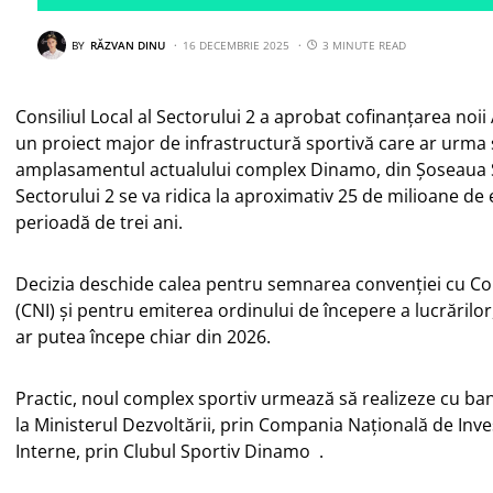
BY
RĂZVAN DINU
16 DECEMBRIE 2025
3 MINUTE READ
Consiliul Local al Sectorului 2 a aprobat cofinanțarea noi
un proiect major de infrastructură sportivă care ar urma s
amplasamentul actualului complex Dinamo, din Șoseaua Ș
Sectorului 2 se va ridica la aproximativ 25 de milioane de
perioadă de trei ani.
Decizia deschide calea pentru semnarea convenției cu Com
(CNI) și pentru emiterea ordinului de începere a lucrărilo
ar putea începe chiar din 2026.
Practic, noul complex sportiv urmează să realizeze cu bani
la Ministerul Dezvoltării, prin Compania Naţională de Invest
Interne, prin Clubul Sportiv Dinamo .