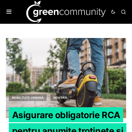
MOBILITATE URBANĂ
NOUTĂȚI
Asigurare obligatorie RCA
pentru anumite trotinete și