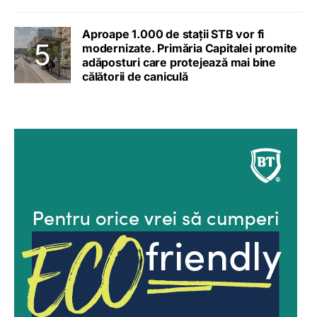
Aproape 1.000 de stații STB vor fi
modernizate. Primăria Capitalei promite
adăposturi care protejează mai bine
călătorii de caniculă