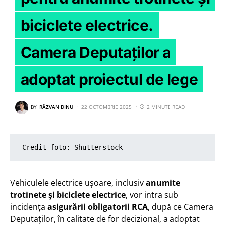
biciclete electrice.
Camera Deputaților a
adoptat proiectul de lege
BY
RĂZVAN DINU
22 OCTOMBRIE 2025
2 MINUTE READ
Credit foto: Shutterstock
Vehiculele electrice ușoare, inclusiv
anumite
trotinete și biciclete electrice
, vor intra sub
incidența
asigurării obligatorii RCA
, după ce Camera
Deputaților, în calitate de for decizional, a adoptat