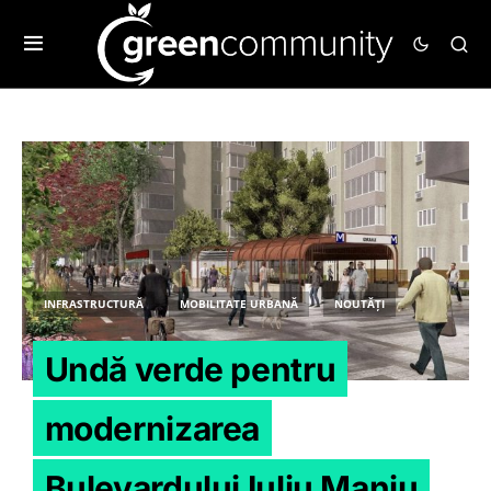
INFRASTRUCTURĂ
MOBILITATE URBANĂ
NOUTĂȚI
Undă verde pentru
modernizarea
Bulevardului Iuliu Maniu