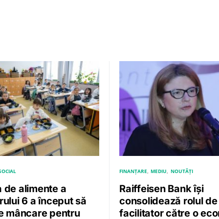
SOCIAL
FINANȚARE
MEDIU
NOUTĂȚI
 de alimente a
Raiffeisen Bank își
ului 6 a început să
consolidează rolul de
ze mâncare pentru
facilitator către o ec