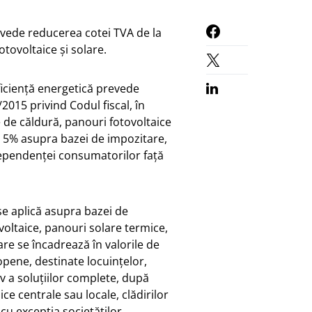
vede reducerea cotei TVA de la
tovoltaice şi solare.
eficienţă energetică prevede
2015 privind Codul fiscal, în
 de căldură, panouri fotovoltaice
la 5% asupra bazei de impozitare,
dependenţei consumatorilor faţă
 se aplică asupra bazei de
voltaice, panouri solare termice,
are se încadrează în valorile de
ropene, destinate locuinţelor,
iv a soluţiilor complete, după
ice centrale sau locale, clădirilor
cu excepţia societăţilor