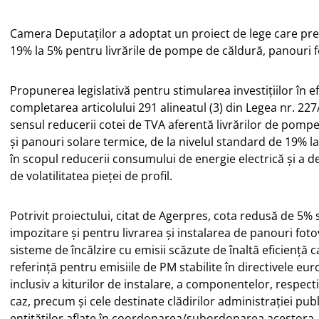
Camera Deputaţilor a adoptat un proiect de lege care pre
19% la 5% pentru livrările de pompe de căldură, panouri fo
Propunerea legislativă pentru stimularea investiţiilor în 
completarea articolului 291 alineatul (3) din Legea nr. 227/
sensul reducerii cotei de TVA aferentă livrărilor de pompe
şi panouri solare termice, de la nivelul standard de 19% 
în scopul reducerii consumului de energie electrică şi a 
de volatilitatea pieţei de profil.
Potrivit proiectului, citat de Agerpres, cota redusă de 5%
impozitare şi pentru livrarea şi instalarea de panouri foto
sisteme de încălzire cu emisii scăzute de înaltă eficienţă c
referinţă pentru emisiile de PM stabilite în directivele eu
inclusiv a kiturilor de instalare, a componentelor, respect
caz, precum şi cele destinate clădirilor administraţiei publ
entităţilor aflate în coordonarea/subordonarea acestora, 