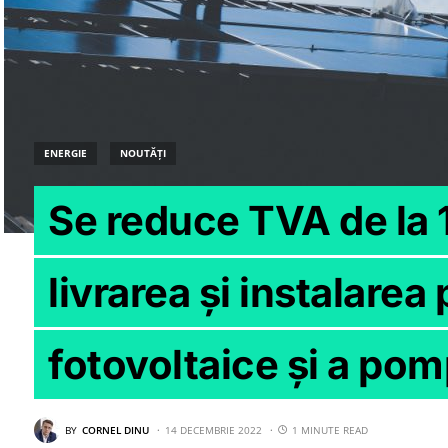
ENERGIE
NOUTĂȚI
Se reduce TVA de la
livrarea și instalarea
fotovoltaice și a pom
BY
CORNEL DINU
14 DECEMBRIE 2022
1 MINUTE READ