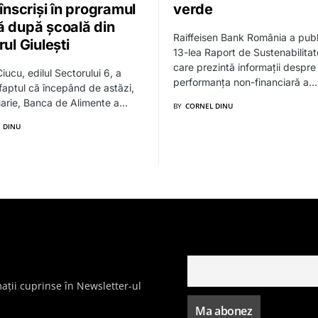
 înscriși în programul
verde
ă după școală din
Raiffeisen Bank România a publ
rul Giulești
13-lea Raport de Sustenabilitate
care prezintă informații despre
iucu, edilul Sectorului 6, a
performanța non-financiară a…
faptul că începând de astăzi,
arie, Banca de Alimente a…
BY
CORNEL DINU
 DINU
ații cuprinse în Newsletter-ul