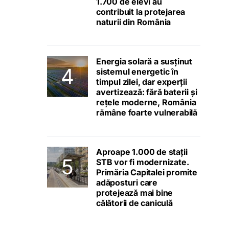
1.700 de elevi au
contribuit la protejarea
naturii din România
Energia solară a susținut
sistemul energetic în
timpul zilei, dar experții
avertizează: fără baterii și
rețele moderne, România
rămâne foarte vulnerabilă
Aproape 1.000 de stații
STB vor fi modernizate.
Primăria Capitalei promite
adăposturi care
protejează mai bine
călătorii de caniculă