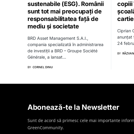
sustenabile (ESG). Românii
copiii
sunt tot mai preocupați de
școal
responsabilitatea față de
cartie
mediu și societate
Ciprian C
anunțat 
BRD Asset Management S.A.I.,
24 febru
compania specializată în administrarea
de investiții a BRD – Groupe Société
BY
RĂZVAN
Générale, a lansat…
BY
CORNEL DINU
Abonează-te la Newsletter
Sunt de acord să primesc cele mai importante inform
GreenCommunity.