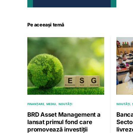
Pe aceeași temă
FINANȚARE
MEDIU
NOUTĂȚI
NOUTĂȚI
BRD Asset Management a
Banca
lansat primul fond care
Sector
promovează investiții
livre