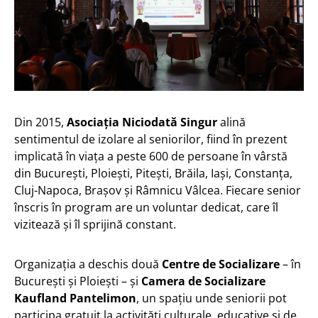
Din 2015,
Asociația Niciodată Singur
alină
sentimentul de izolare al seniorilor, fiind în prezent
implicată în viața a peste 600 de persoane în vârstă
din București, Ploiești, Pitești, Brăila, Iași, Constanța,
Cluj-Napoca, Brașov și Râmnicu Vâlcea. Fiecare senior
înscris în program are un voluntar dedicat, care îl
vizitează și îl sprijină constant.
Organizația a deschis două
Centre de Socializare
– în
București și Ploiești – și
Camera de Socializare
Kaufland Pantelimon
, un spațiu unde seniorii pot
participa gratuit la activități culturale, educative și de