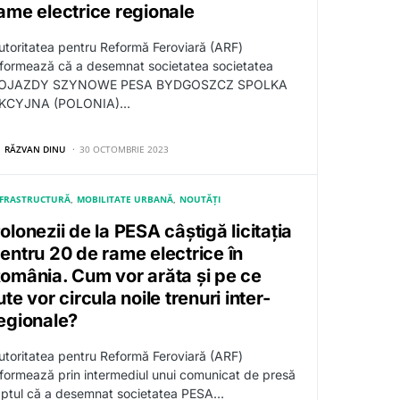
ame electrice regionale
utoritatea pentru Reformă Feroviară (ARF)
nformează că a desemnat societatea societatea
OJAZDY SZYNOWE PESA BYDGOSZCZ SPOLKA
KCYJNA (POLONIA)…
RĂZVAN DINU
30 OCTOMBRIE 2023
NFRASTRUCTURĂ
MOBILITATE URBANĂ
NOUTĂȚI
olonezii de la PESA câștigă licitația
entru 20 de rame electrice în
omânia. Cum vor arăta și pe ce
ute vor circula noile trenuri inter-
egionale?
utoritatea pentru Reformă Feroviară (ARF)
nformează prin intermediul unui comunicat de presă
aptul că a desemnat societatea PESA…