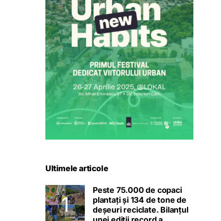
Ultimele articole
Peste 75.000 de copaci
plantați și 134 de tone de
deșeuri reciclate. Bilanțul
unei ediții record a