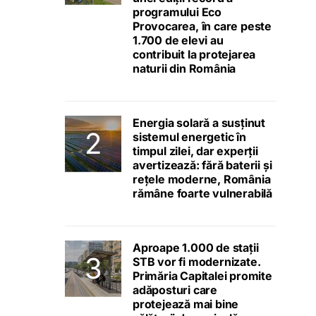
programului Eco
Provocarea, în care peste
1.700 de elevi au
contribuit la protejarea
naturii din România
Energia solară a susținut
sistemul energetic în
timpul zilei, dar experții
avertizează: fără baterii și
rețele moderne, România
rămâne foarte vulnerabilă
Aproape 1.000 de stații
STB vor fi modernizate.
Primăria Capitalei promite
adăposturi care
protejează mai bine