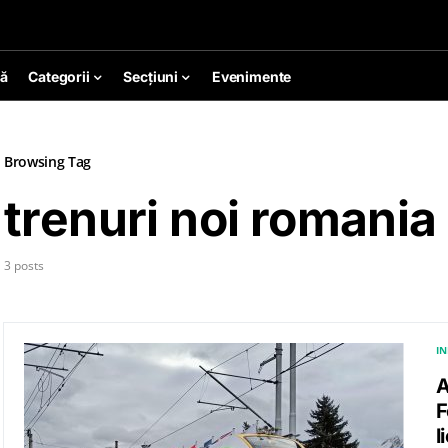
ă
Categorii
Secțiuni
Evenimente
Browsing Tag
trenuri noi romania
3 posts
I
A
F
l