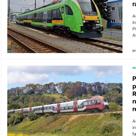
r
A
i
P
A
BY
I
P
p
R
r
r
A
i
f