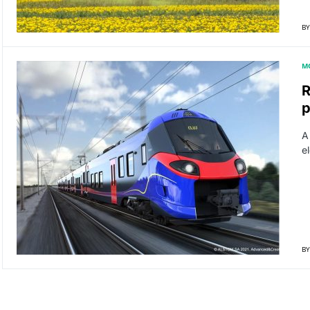
BY
M
R
p
A 
e
BY