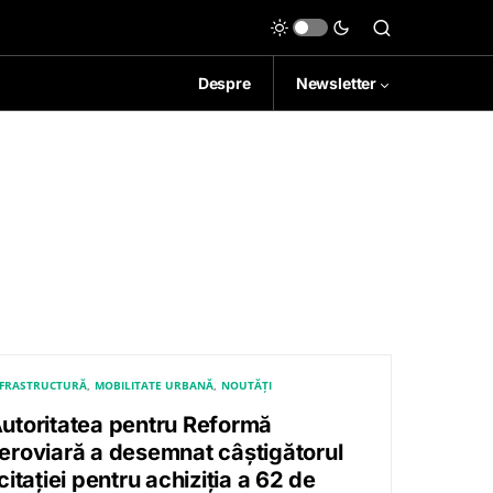
Despre
Newsletter
NFRASTRUCTURĂ
MOBILITATE URBANĂ
NOUTĂȚI
utoritatea pentru Reformă
eroviară a desemnat câștigătorul
icitației pentru achiziția a 62 de