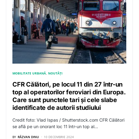
MOBILITATE URBANĂ
NOUTĂȚI
CFR Călători, pe locul 11 din 27 într-un
top al operatorilor feroviari din Europa.
Care sunt punctele tari și cele slabe
identificate de autorii studiului
Credit foto: Vlad Ispas / Shutterstock.com CFR Călători
se află pe un onorant loc 11 într-un top al…
BY
RĂZVAN DINU
10 DECEMBRIE 2024