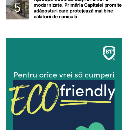
modernizate. Primăria Capitalei promite
adăposturi care protejează mai bine
călătorii de caniculă