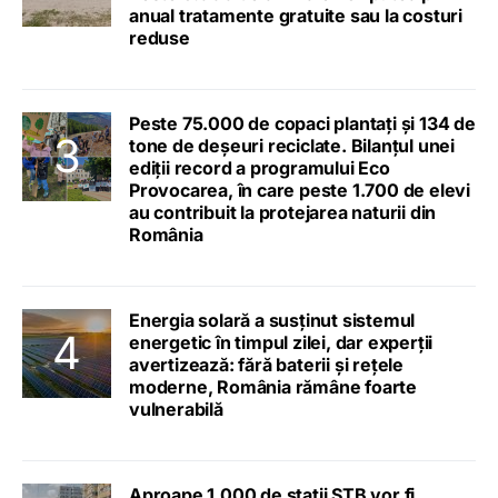
anual tratamente gratuite sau la costuri
reduse
Peste 75.000 de copaci plantați și 134 de
tone de deșeuri reciclate. Bilanțul unei
ediții record a programului Eco
Provocarea, în care peste 1.700 de elevi
au contribuit la protejarea naturii din
România
Energia solară a susținut sistemul
energetic în timpul zilei, dar experții
avertizează: fără baterii și rețele
moderne, România rămâne foarte
vulnerabilă
Aproape 1.000 de stații STB vor fi