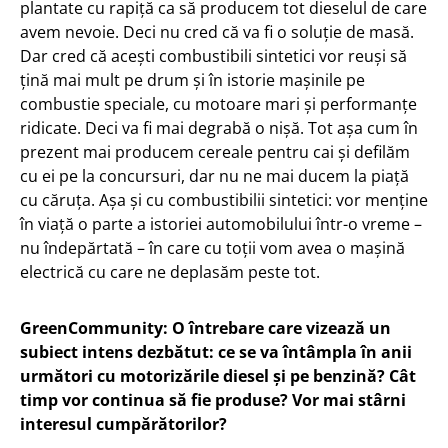
plantate cu rapiță ca să producem tot dieselul de care
avem nevoie. Deci nu cred că va fi o soluție de masă.
Dar cred că acești combustibili sintetici vor reuși să
țină mai mult pe drum și în istorie mașinile pe
combustie speciale, cu motoare mari și performanțe
ridicate. Deci va fi mai degrabă o nișă. Tot așa cum în
prezent mai producem cereale pentru cai și defilăm
cu ei pe la concursuri, dar nu ne mai ducem la piață
cu căruța. Așa și cu combustibilii sintetici: vor menține
în viață o parte a istoriei automobilului într-o vreme –
nu îndepărtată – în care cu toții vom avea o mașină
electrică cu care ne deplasăm peste tot.
GreenCommunity: O întrebare care vizează un
subiect intens dezbătut: ce se va întâmpla în anii
următori cu motorizările diesel și pe benzină? Cât
timp vor continua să fie produse? Vor mai stârni
interesul cumpărătorilor?