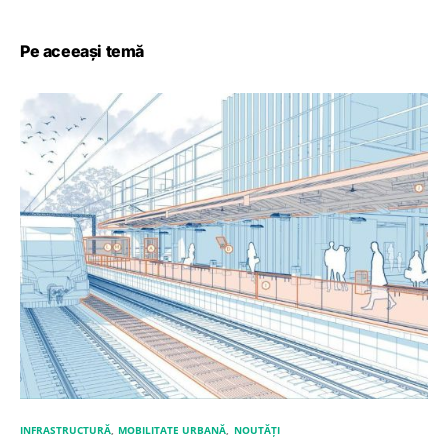
Pe aceeași temă
INFRASTRUCTURĂ
MOBILITATE URBANĂ
NOUTĂȚI