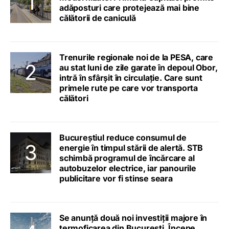
adăposturi care protejează mai bine
călătorii de caniculă
Trenurile regionale noi de la PESA, care
au stat luni de zile garate în depoul Obor,
intră în sfârșit în circulație. Care sunt
primele rute pe care vor transporta
călători
Bucureștiul reduce consumul de
energie în timpul stării de alertă. STB
schimbă programul de încărcare al
autobuzelor electrice, iar panourile
publicitare vor fi stinse seara
Se anunță două noi investiții majore în
termoficarea din București. Începe