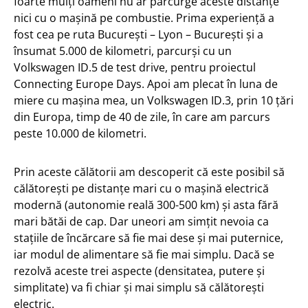
foarte mulți oameni nu ar parcurge aceste distanțe
nici cu o mașină pe combustie. Prima experiență a
fost cea pe ruta București – Lyon – București și a
însumat 5.000 de kilometri, parcurși cu un
Volkswagen ID.5 de test drive, pentru proiectul
Connecting Europe Days. Apoi am plecat în luna de
miere cu mașina mea, un Volkswagen ID.3, prin 10 țări
din Europa, timp de 40 de zile, în care am parcurs
peste 10.000 de kilometri.
Prin aceste călătorii am descoperit că este posibil să
călătorești pe distanțe mari cu o mașină electrică
modernă (autonomie reală 300-500 km) și asta fără
mari bătăi de cap. Dar uneori am simțit nevoia ca
stațiile de încărcare să fie mai dese și mai puternice,
iar modul de alimentare să fie mai simplu. Dacă se
rezolvă aceste trei aspecte (densitatea, putere și
simplitate) va fi chiar și mai simplu să călătorești
electric.