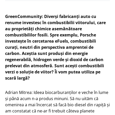
GreenCommunity: Diverși fabricanți auto cu
renume investesc în combustibilii viitorului, care
au proprietăți chimice asemănătoare
combustibililor fosili. Spre exemplu, Porsche
investește în cercetarea eFuels, combustibili
curați, neutri din perspectiva amprentei de
carbon. Aceștia sunt produși din energie
regenerabilă, hidrogen verde și dioxid de carbon
prelevat din atmosferă. Sunt acești combustibili
verzi o soluție de viitor? Îi vom putea utiliza pe
scară largă?
Adrian Mitrea: Ideea biocarburanților e veche în lume
și până acum n-a produs minuni. Să nu uităm că
omenirea a mai încercat să facă bio diesel din rapiță și
am constatat că ne-ar fi trebuit câteva planete