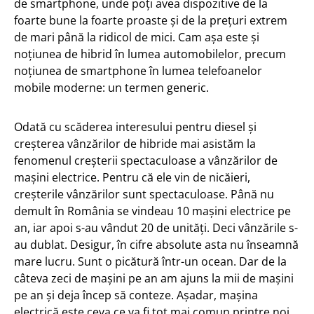
de smartphone, unde poți avea dispozitive de la
foarte bune la foarte proaste și de la prețuri extrem
de mari până la ridicol de mici. Cam așa este și
noțiunea de hibrid în lumea automobilelor, precum
noțiunea de smartphone în lumea telefoanelor
mobile moderne: un termen generic.
Odată cu scăderea interesului pentru diesel și
creșterea vânzărilor de hibride mai asistăm la
fenomenul creșterii spectaculoase a vânzărilor de
mașini electrice. Pentru că ele vin de nicăieri,
creșterile vânzărilor sunt spectaculoase. Până nu
demult în România se vindeau 10 mașini electrice pe
an, iar apoi s-au vândut 20 de unități. Deci vânzările s-
au dublat. Desigur, în cifre absolute asta nu înseamnă
mare lucru. Sunt o picătură într-un ocean. Dar de la
câteva zeci de mașini pe an am ajuns la mii de mașini
pe an și deja încep să conteze. Așadar, mașina
electrică este ceva ce va fi tot mai comun printre noi,