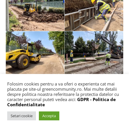
Folosim cookies pentru a va oferi o experienta cat mai
MOBILITATE URBANĂ
NOUTĂȚI
placuta pe site-ul greencommunity.ro. Mai multe detalii
VIDEO. Lucrările de modernizare a liniei de
despre politica noastra referitoare la protectia datelor cu
caracter personal puteti vedea aici:
GDPR - Politica de
tramvai din zona Expoziției au ajuns la
Confidentialitate
10%. Proiectul e finanțat deocamdată de
constructor, în așteptarea fondurilor
Setari cookie
Accepta
europene