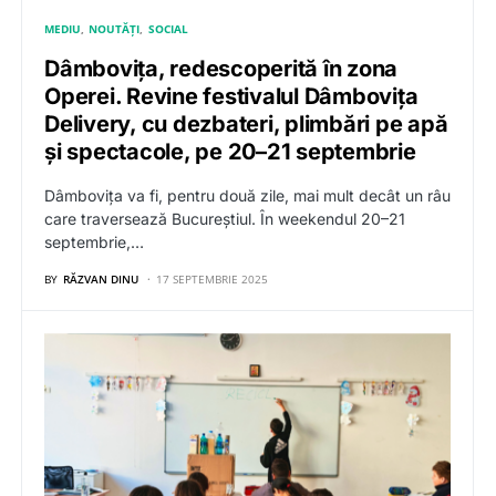
MEDIU
NOUTĂȚI
SOCIAL
Dâmbovița, redescoperită în zona
Operei. Revine festivalul Dâmbovița
Delivery, cu dezbateri, plimbări pe apă
și spectacole, pe 20–21 septembrie
Dâmbovița va fi, pentru două zile, mai mult decât un râu
care traversează Bucureștiul. În weekendul 20–21
septembrie,…
BY
RĂZVAN DINU
17 SEPTEMBRIE 2025