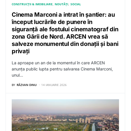
CONSTRUCȚII & IMOBILIARE
NOUTĂȚI
SOCIAL
Cinema Marconi a intrat în șantier: au
început lucrările de punere în
siguranță ale fostului cinematograf din
zona Gării de Nord. ARCEN vrea să
salveze monumentul din donații și bani
privați
La aproape un an de la momentul în care ARCEN
anunța public lupta pentru salvarea Cinema Marconi,
unul…
BY
RĂZVAN DINU
14 IANUARIE 2026