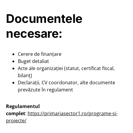
Documentele
necesare:
Cerere de finanțare
Buget detaliat
Acte ale organizației (statut, certificat fiscal,
bilanț)
Declarații, CV coordonator, alte documente
prevăzute în regulament
Regulamentul
complet
:
https://primariasector1.ro/programe-si-
proiecte/