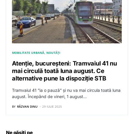
MOBILITATE URBANĂ
NOUTĂȚI
Atenție, bucureșteni: Tramvaiul 41 nu
mai circulă toată luna august. Ce
alternative pune la dispoziție STB
Tramvaiul 41 ”ia o pauză” și nu va mai circula toată luna
august. Începând de vineri, 1 august…
BY
RĂZVAN DINU
29 IULIE 2025
Ne găsiți pe