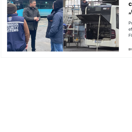
c
„
Pr
e
F
BY