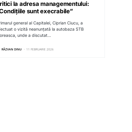
ritici la adresa managementului:
Condițiile sunt execrabile”
imarul general al Capitalei, Ciprian Ciucu, a
fectuat o vizită neanunțată la autobaza STB
loreasca, unde a discutat…
RĂZVAN DINU
11 FEBRUARIE 2026