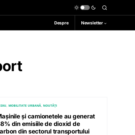
Despre
Newsletter
port
EDIU
MOBILITATE URBANĂ
NOUTĂȚI
așinile și camionetele au generat
8% din emisiile de dioxid de
arbon din sectorul transportului