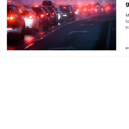
g
M
t
t
BY