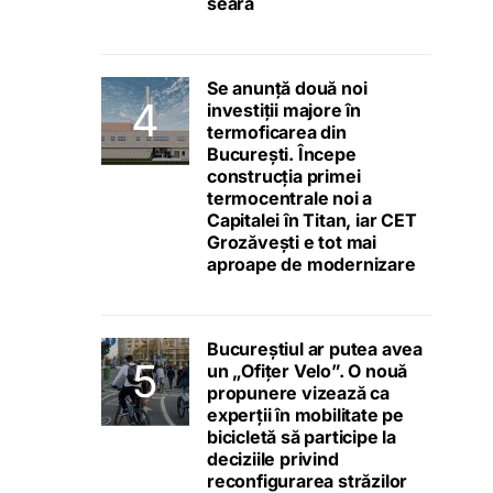
seara
Se anunță două noi
investiții majore în
termoficarea din
București. Începe
construcția primei
termocentrale noi a
Capitalei în Titan, iar CET
Grozăvești e tot mai
aproape de modernizare
Bucureștiul ar putea avea
un „Ofițer Velo”. O nouă
propunere vizează ca
experții în mobilitate pe
bicicletă să participe la
deciziile privind
reconfigurarea străzilor