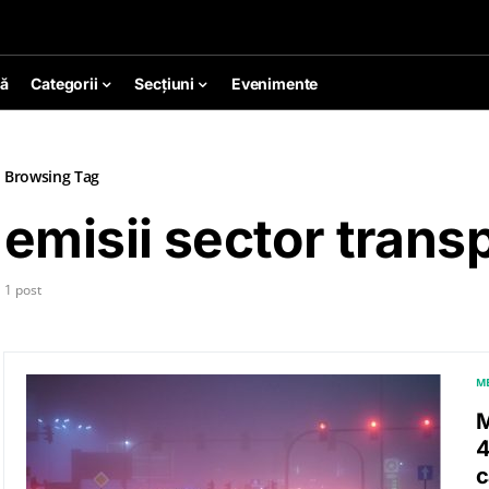
ă
Categorii
Secțiuni
Evenimente
Browsing Tag
emisii sector trans
1 post
M
M
4
c