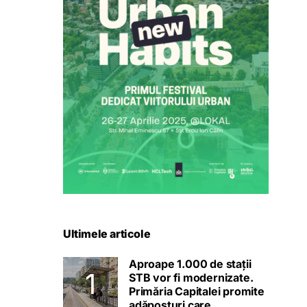
Ultimele articole
Aproape 1.000 de stații
STB vor fi modernizate.
Primăria Capitalei promite
adăposturi care