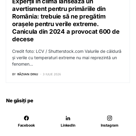
Experții în climă lansează un
avertisment pentru primăriile din
România: trebuie să ne pregătim
orașele pentru verile extreme.
Canicula din 2024 a provocat 600 de
decese
Credit foto: LCV / Shutterstock.com Valurile de căldură
și verile cu temperaturi extreme nu mai reprezintă un
fenomen…
BY
RĂZVAN DINU
3 IULIE 2026
Ne găsiți pe
Facebook
LinkedIn
Instagram