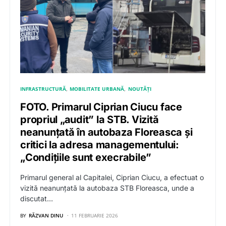
INFRASTRUCTURĂ
MOBILITATE URBANĂ
NOUTĂȚI
FOTO. Primarul Ciprian Ciucu face
propriul „audit” la STB. Vizită
neanunțată în autobaza Floreasca și
critici la adresa managementului:
„Condițiile sunt execrabile”
Primarul general al Capitalei, Ciprian Ciucu, a efectuat o
vizită neanunțată la autobaza STB Floreasca, unde a
discutat…
BY
RĂZVAN DINU
11 FEBRUARIE 2026