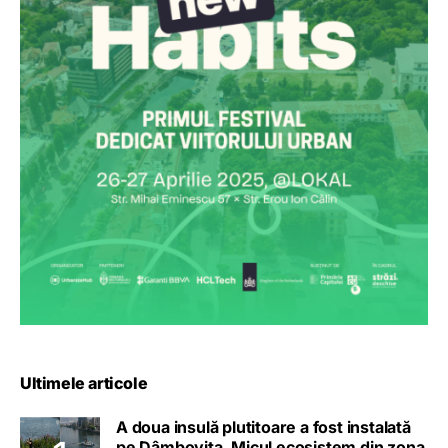
Ultimele articole
A doua insulă plutitoare a fost instalată
pe Dâmbovița. Micul ecosistem din zona