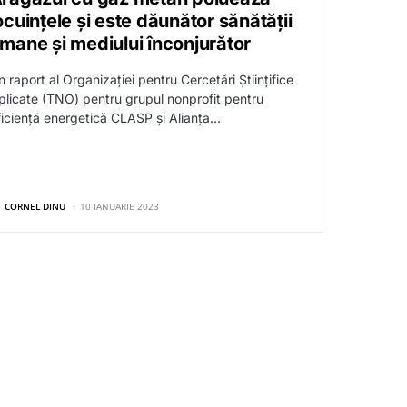
ocuințele și este dăunător sănătății
mane și mediului înconjurător
 raport al Organizației pentru Cercetări Științifice
plicate (TNO) pentru grupul nonprofit pentru
ficiență energetică CLASP și Alianța…
CORNEL DINU
10 IANUARIE 2023