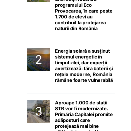
programului Eco
Provocarea, în care peste
1.700 de elevi au
contribuit la protejarea
naturii din România
Energia solară a susținut
sistemul energetic în
timpul zilei, dar experții
avertizează: fără baterii și
rețele moderne, România
rămâne foarte vulnerabilă
Aproape 1.000 de stații
STB vor fi modernizate.
Primăria Capitalei promite
adăposturi care
protejează mai bine