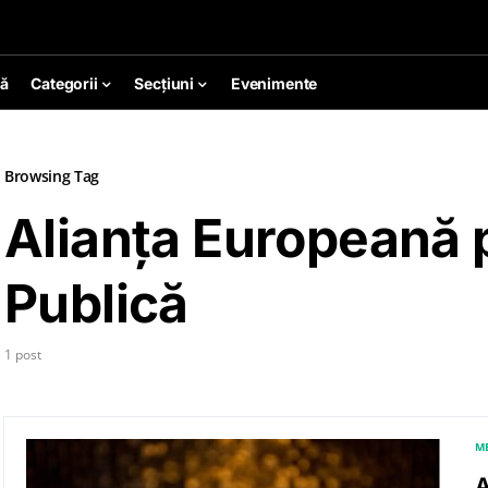
ă
Categorii
Secțiuni
Evenimente
Browsing Tag
Alianța Europeană 
Publică
1 post
M
A