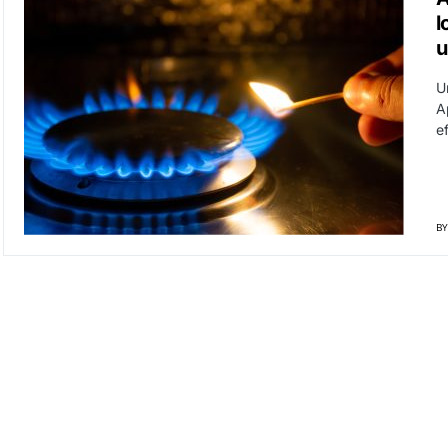
l
u
Un
A
e
BY