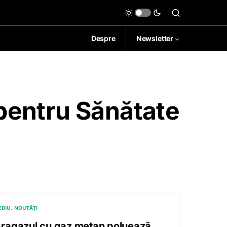
Despre
Newsletter
pentru Sănătate
EDIU
NOUTĂȚI
ragazul cu gaz metan poluează