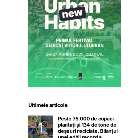
Ultimele articole
Peste 75.000 de copaci
plantați și 134 de tone de
deșeuri reciclate. Bilanțul
unei ediții record a