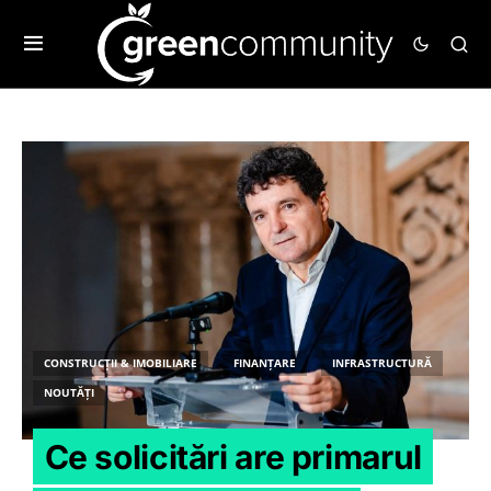
CONSTRUCȚII & IMOBILIARE
FINANȚARE
INFRASTRUCTURĂ
NOUTĂȚI
Ce solicitări are primarul