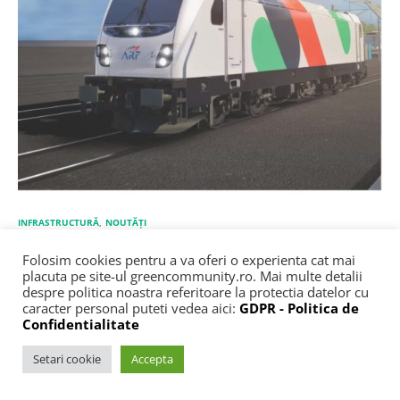
INFRASTRUCTURĂ
NOUTĂȚI
România cumpără încă 23 de locomotive
Folosim cookies pentru a va oferi o experienta cat mai
electrice noi cu bani europeni. ARF a lansat
placuta pe site-ul greencommunity.ro. Mai multe detalii
despre politica noastra referitoare la protectia datelor cu
licitația
caracter personal puteti vedea aici:
GDPR - Politica de
Confidentialitate
Autoritatea pentru Reformă Feroviară (ARF) a lansat o licitație
pentru achiziția a 23 de locomotive electrice moderne, ce…
Setari cookie
Accepta
BY
RĂZVAN DINU