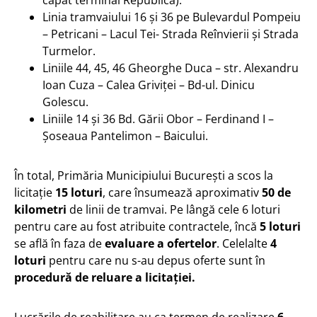
Linia tramvaiului 16 și 36 pe Bulevardul Pompeiu
– Petricani – Lacul Tei- Strada Reînvierii și Strada
Turmelor.
Liniile 44, 45, 46 Gheorghe Duca – str. Alexandru
Ioan Cuza – Calea Griviței – Bd-ul. Dinicu
Golescu.
Liniile 14 și 36 Bd. Gării Obor – Ferdinand I –
Șoseaua Pantelimon – Baicului.
În total, Primăria Municipiului București a scos la
licitație
15 loturi
, care însumează aproximativ
50 de
kilometri
de linii de tramvai. Pe lângă cele 6 loturi
pentru care au fost atribuite contractele, încă
5 loturi
se află în faza de
evaluare a ofertelor
. Celelalte
4
loturi
pentru care nu s-au depus oferte sunt în
procedură de reluare a licitației.
Lucrările de reabilitare au ca termen de realizare
6