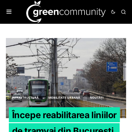
INFRASTRUCTURĂ
MOBILITATE URBANĂ
NOUTĂȚI
Începe reabilitarea liniilor
de tramvai din București.