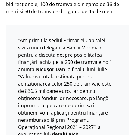
bidirecționale, 100 de tramvaie din gama de 36 de
metri și 50 de tramvaie din gama de 45 de metri.
”Am primit la sediul Primăriei Capitalei
vizita unei delegații a Băncii Mondiale
pentru a discuta despre posibilitatea
finanțării achiziției a 250 de tramvaie noi”,
anunța
Nicușor Dan
la finalul lunii iulie.
”Valoarea totală estimată pentru
achiziționarea celor 250 de tramvaie este
de 836,5 milioane euro, iar pentru
obținerea fondurilor necesare, pe lângă
împrumutul pe care ne dorim să îl
obținem, vom aplica și pentru finanțare
nerambursabilă prin Programul
Operațional Regional 2021 – 2027”, a
explicat edilul (
detalii aici
).