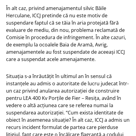
În alt caz, privind amenajamentul silvic Băile
Herculane, ICCJ pretinde că nu este motiv de
suspendare faptul că se tăia în aria protejată fără
evaluare de mediu, din nou, problema reclamată de
Comisie în procedura de infringement. În alte cazuri,
de exemplu la ocoalele Baia de Aramă, Avrig,
amenajamentele au fost suspendate de aceeași ICCJ
care a suspendat acele amenajamente.
Situația s-a înrăutățit în ultimul an în sensul că
instanțele au admis o autoritate de lucru judecat într-
un caz privind anularea autorizației de construire
pentru LEA 400 Kv Porțile de Fier – Resița, având în
vedere o altă acțiunea care se referea numai la
suspendarea autorizației. “Cum exista identitate de
obiect în asemenea situație? În alt caz, ICCJ a admis un
recurs incident formulat de partea care pierduse
litigiul, fapt care este o încălcare flagrantă a codului