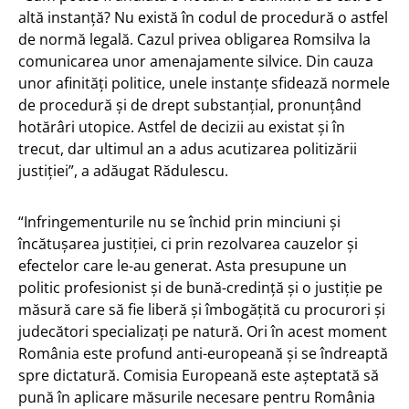
altă instanță? Nu există în codul de procedură o astfel
de normă legală. Cazul privea obligarea Romsilva la
comunicarea unor amenajamente silvice. Din cauza
unor afinități politice, unele instanțe sfidează normele
de procedură și de drept substanțial, pronunțând
hotărâri utopice. Astfel de decizii au existat și în
trecut, dar ultimul an a adus acutizarea politizării
justiției”, a adăugat Rădulescu.
“Infringementurile nu se închid prin minciuni și
încătușarea justiției, ci prin rezolvarea cauzelor și
efectelor care le-au generat. Asta presupune un
politic profesionist și de bună-credință și o justiție pe
măsură care să fie liberă și îmbogățită cu procurori și
judecători specializați pe natură. Ori în acest moment
România este profund anti-europeană și se îndreaptă
spre dictatură. Comisia Europeană este așteptată să
pună în aplicare măsurile necesare pentru România