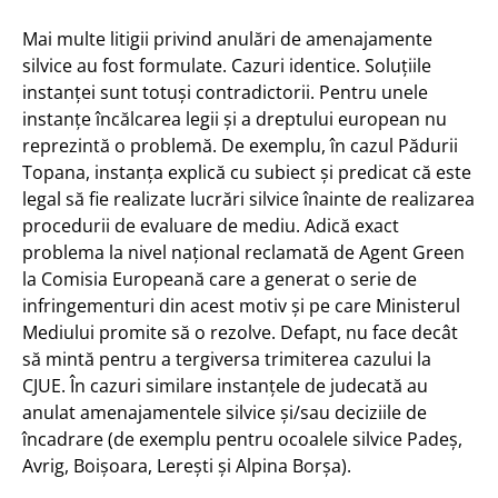
Mai multe litigii privind anulări de amenajamente
silvice au fost formulate. Cazuri identice. Soluțiile
instanței sunt totuși contradictorii. Pentru unele
instanțe încălcarea legii și a dreptului european nu
reprezintă o problemă. De exemplu, în cazul Pădurii
Topana, instanța explică cu subiect și predicat că este
legal să fie realizate lucrări silvice înainte de realizarea
procedurii de evaluare de mediu. Adică exact
problema la nivel național reclamată de Agent Green
la Comisia Europeană care a generat o serie de
infringementuri din acest motiv și pe care Ministerul
Mediului promite să o rezolve. Defapt, nu face decât
să mintă pentru a tergiversa trimiterea cazului la
CJUE. În cazuri similare instanțele de judecată au
anulat amenajamentele silvice și/sau deciziile de
încadrare (de exemplu pentru ocoalele silvice Padeș,
Avrig, Boișoara, Lerești și Alpina Borșa).