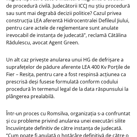
de procedură civilă. Judecătorii ICCJ nu știu procedură
sau sunt mai degrabă decizii politice? Cazul privea
construcția LEA aferentă Hidrocentralei Defileul Jiului,
pentru care actele de reglementare sunt anulate
irevocabil de instanța de judecată”, reclamă Cătălina
Rădulescu, avocat Agent Green.
Un alt caz privește anularea unui HG de defrișare a
suprafețelor de pădure aferente LEA 400 Kv Porțile de
Fier – Resița, pentru care a fost respinsă acțiunea ca
prescrisă deși fusese formulată conform codului
procedură în termenul legal de la data răspunsului la
plângerea prealabilă.
Într-un proces cu Romsilva, organizația s-a confruntat
și cu probleme privind anularea unei executări silite
încuviințate definitiv de către instanța de judecată.
“Cum poate fi anulată o hotărâre definitivă de către o