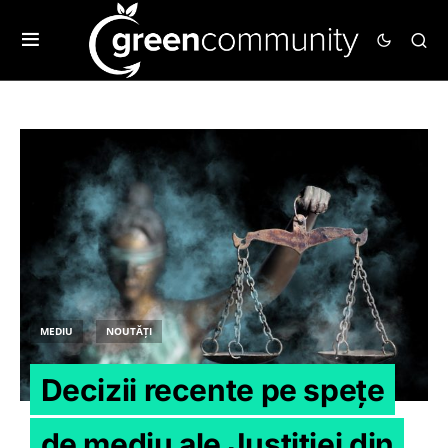
MEDIU
NOUTĂȚI
Decizii recente pe spețe
de mediu ale Justiției din