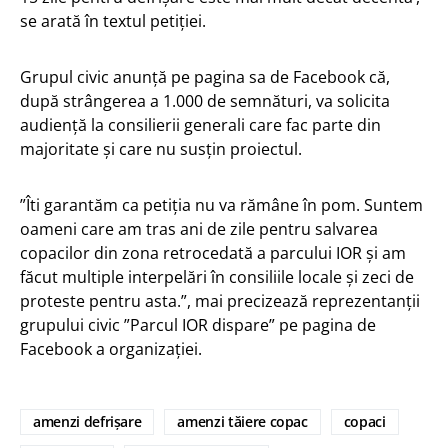
se arată în textul petiției.
Grupul civic anunță pe pagina sa de Facebook că,
după strângerea a 1.000 de semnături, va solicita
audiență la consilierii generali care fac parte din
majoritate și care nu susțin proiectul.
”Îti garantăm ca petiția nu va rămâne în pom. Suntem
oameni care am tras ani de zile pentru salvarea
copacilor din zona retrocedată a parcului IOR și am
făcut multiple interpelări în consiliile locale și zeci de
proteste pentru asta.”, mai precizează reprezentanții
grupului civic ”Parcul IOR dispare” pe pagina de
Facebook a organizației.
amenzi defrișare
amenzi tăiere copac
copaci