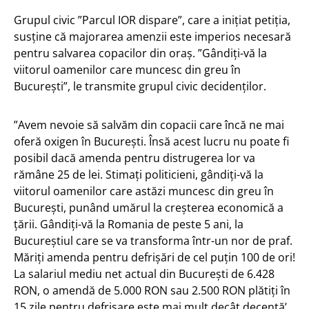
Grupul civic ”Parcul IOR dispare”, care a inițiat petiția,
susține că majorarea amenzii este imperios necesară
pentru salvarea copacilor din oraș. ”Gândiți-vă la
viitorul oamenilor care muncesc din greu în
București”, le transmite grupul civic decidenților.
”Avem nevoie să salvăm din copacii care încă ne mai
oferă oxigen în București. Însă acest lucru nu poate fi
posibil dacă amenda pentru distrugerea lor va
rămâne 25 de lei. Stimați politicieni, gândiți-vă la
viitorul oamenilor care astăzi muncesc din greu în
București, punând umărul la creșterea economică a
țării. Gândiți-vă la Romania de peste 5 ani, la
Bucureștiul care se va transforma într-un nor de praf.
Măriți amenda pentru defrișări de cel puțin 100 de ori!
La salariul mediu net actual din București de 6.428
RON, o amendă de 5.000 RON sau 2.500 RON plătiți în
15 zile pentru defrișare este mai mult decât decentă’,