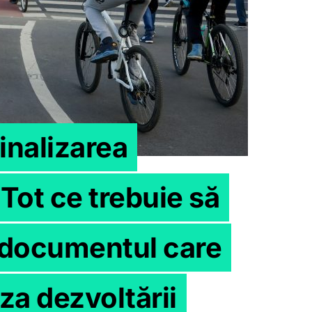
inalizarea
Tot ce trebuie să
e documentul care
aza dezvoltării