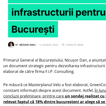
infrastructurii pentru
București
BY
RĂZVAN DINU
12 AUGUST 2024
3 MINUTE READ
Primarul General al Bucureștiului, Nicușor Dan, a anunțat
un document strategic pentru dezvoltarea infrastructurii d
elaborat de către firma F.I.P. Consulting.
Pe măsură ce Masterplanul Velo a fost elaborat, GreenCo
constant informații despre acest document. Astfel,
în lun
concluzii preliminare, printre care
un sondaj realizat cu l
relevat faptul că 18% dintre bucureșteni ar alege să se 