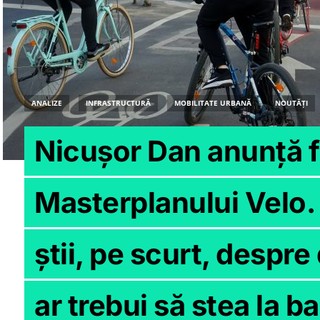
ANALIZE
INFRASTRUCTURĂ
MOBILITATE URBANĂ
NOUTĂȚI
Nicușor Dan anunță f
Masterplanului Velo. 
știi, pe scurt, despr
ar trebui să stea la b