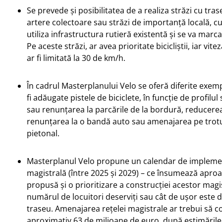
Se prevede și posibilitatea de a realiza străzi cu tra
artere colectoare sau străzi de importanță locală, cu 
utiliza infrastructura rutieră existentă și se va marca
Pe aceste străzi, ar avea prioritate bicicliștii, iar vit
ar fi limitată la 30 de km/h.
În cadrul Masterplanului Velo se oferă diferite exem
fi adăugate pistele de biciclete, în funcție de profilul 
sau renunțarea la parcările de la bordură, reducerea 
renunțarea la o bandă auto sau amenajarea pe trotua
pietonal.
Masterplanul Velo propune un calendar de implemen
magistrală (între 2025 și 2029) – ce însumează aproa
propusă și o prioritizare a construcției acestor mag
numărul de locuitori deserviți sau cât de ușor este 
traseu. Amenajarea rețelei magistrale ar trebui să c
aproximativ 63 de milioane de euro, după estimările