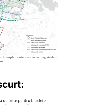
ate în implementare vor avea magistralele
tru
scurt:
 de piste pentru biciclete