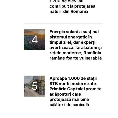
1.700 de elevi au
contribuit la protejarea
naturii din România
Energia solară a susținut
sistemul energetic în
timpul zilei, dar experții
avertizează: fără baterii și
rețele moderne, România
rămâne foarte vulnerabilă
Aproape 1.000 de stații
STB vor fi modernizate.
Primăria Capitalei promite
adăposturi care
protejează mai bine
călătorii de caniculă