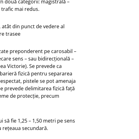
 în două categorii: magistrală –
 trafic mai redus.
atât din punct de vedere al
tre trasee
izate preponderent pe carosabil –
iecare sens – sau bidirecțională –
lea Victorie). Se prevede ca
 barieră fizică pentru separarea
 respectat, pistele se pot amenaja
se prevede delimitarea fizică față
steme de protecție, precum
i să fie 1,25 – 1,50 metri pe sens
ru rețeaua secundară.