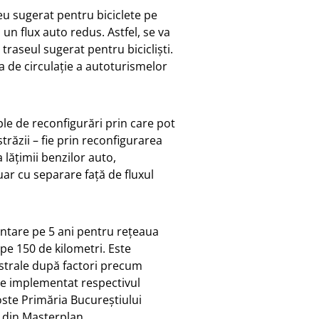
seu sugerat pentru biciclete pe
un flux auto redus. Astfel, se va
 traseul sugerat pentru bicicliști.
eza de circulație a autoturismelor
ple de reconfigurări prin care pot
străzii – fie prin reconfigurarea
lățimii benzilor auto,
r cu separare față de fluxul
tare pe 5 ani pentru rețeaua
pe 150 de kilometri. Este
istrale după factori precum
de implementat respectivul
oste Primăria Bucureștiului
 din Masterplan.