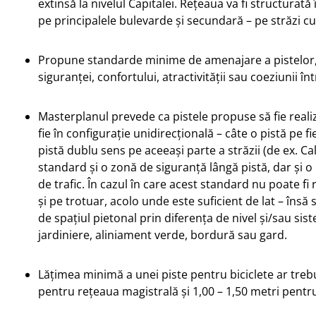
extinsă la nivelul Capitalei. Rețeaua va fi structurată
pe principalele bulevarde și secundară – pe străzi cu
Propune standarde minime de amenajare a pistelor, 
siguranței, confortului, atractivității sau coeziunii în
Masterplanul prevede ca pistele propuse să fie real
fie în configurație unidirecțională – câte o pistă pe f
pistă dublu sens pe aceeași parte a străzii (de ex. Ca
standard și o zonă de siguranță lângă pistă, dar și o
de trafic. În cazul în care acest standard nu poate fi
și pe trotuar, acolo unde este suficient de lat – însă 
de spațiul pietonal prin diferența de nivel și/sau si
jardiniere, aliniament verde, bordură sau gard.
Lățimea minimă a unei piste pentru biciclete ar trebu
pentru rețeaua magistrală și 1,00 – 1,50 metri pent