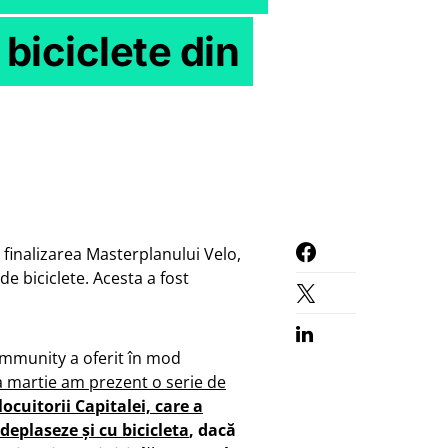
 biciclete din
 finalizarea Masterplanului Velo,
e biciclete. Acesta a fost
mmunity a oferit în mod
a martie am prezent o serie de
ocuitorii Capitalei, care a
deplaseze și cu bicicleta
, dacă