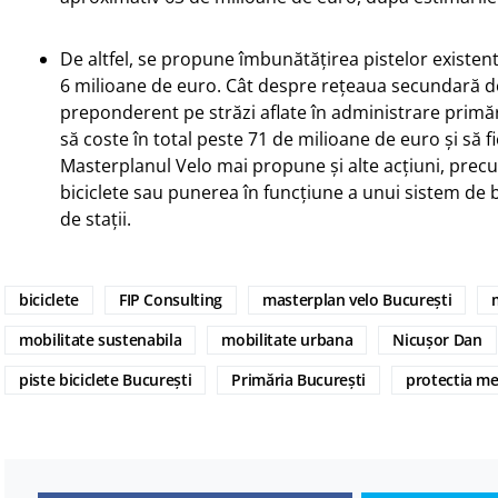
De altfel, se propune îmbunătățirea pistelor existe
6 milioane de euro. Cât despre rețeaua secundară de 
preponderent pe străzi aflate în administrare primări
să coste în total peste 71 de milioane de euro și să 
Masterplanul Velo mai propune și alte acțiuni, pre
biciclete sau punerea în funcțiune a unui sistem de 
de stații.
biciclete
FIP Consulting
masterplan velo București
mobilitate sustenabila
mobilitate urbana
Nicușor Dan
piste biciclete București
Primăria București
protectia me