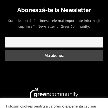
Abonează-te la Newsletter
Sunt de acord să primesc cele mai importante informații
cuprinse în Newsletter-ul GreenCommunity.
Folosim cookies pentru a va oferi o experienta cat mai
Toate drepturile rezervate GreenCommunity