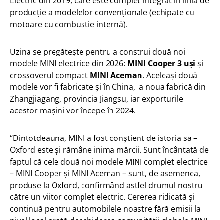
Electric din 2019, care este complet integrat în linia de
producție a modelelor convenționale (echipate cu
motoare cu combustie internă).
Uzina se pregătește pentru a construi două noi
modele MINI electrice din 2026:
MINI Cooper 3 uși
și
crossoverul compact
MINI Aceman
. Aceleași două
modele vor fi fabricate și în China, la noua fabrică din
Zhangjiagang, provincia Jiangsu, iar exporturile
acestor mașini vor începe în 2024.
“Dintotdeauna, MINI a fost conștient de istoria sa –
Oxford este și rămâne inima mărcii. Sunt încântată de
faptul că cele două noi modele MINI complet electrice
– MINI Cooper și MINI Aceman – sunt, de asemenea,
produse la Oxford, confirmând astfel drumul nostru
către un viitor complet electric. Cererea ridicată și
continuă pentru automobilele noastre fără emisii la