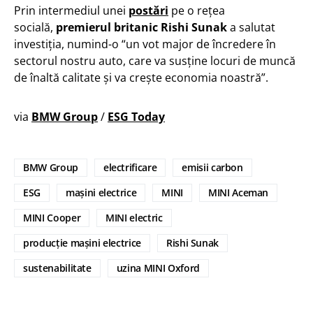
Prin intermediul unei
postări
pe o rețea
socială,
premierul britanic
Rishi Sunak
a salutat
investiția, numind-o “un vot major de încredere în
sectorul nostru auto, care va susține locuri de muncă
de înaltă calitate și va crește economia noastră”.
via
BMW Group
/
ESG Today
BMW Group
electrificare
emisii carbon
ESG
mașini electrice
MINI
MINI Aceman
MINI Cooper
MINI electric
producție mașini electrice
Rishi Sunak
sustenabilitate
uzina MINI Oxford