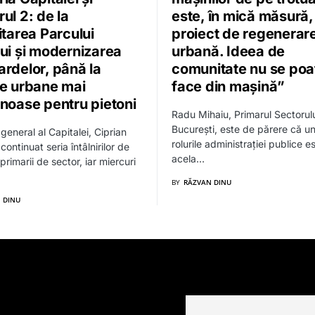
ul 2: de la
este, în mică măsură,
itarea Parcului
proiect de regenerar
lui și modernizarea
urbană. Ideea de
ardelor, până la
comunitate nu se poa
te urbane mai
face din mașină”
enoase pentru pietoni
Radu Mihaiu, Primarul Sectorulu
București, este de părere că un
general al Capitalei, Ciprian
rolurile administrației publice e
continuat seria întâlnirilor de
acela…
primarii de sector, iar miercuri
BY
RĂZVAN DINU
 DINU