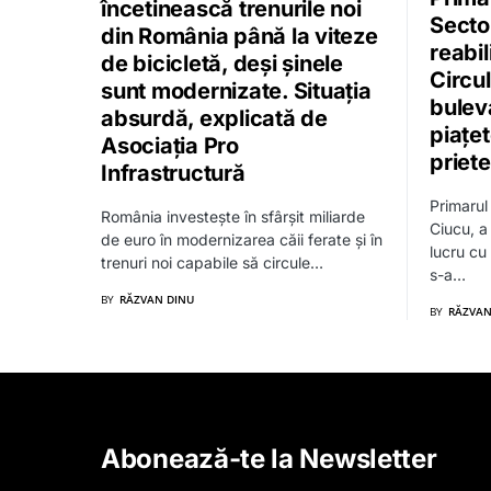
încetinească trenurile noi
Sector
din România până la viteze
reabil
de bicicletă, deși șinele
Circu
sunt modernizate. Situația
bulev
absurdă, explicată de
piațe
Asociația Pro
priet
Infrastructură
Primarul 
România investește în sfârșit miliarde
Ciucu, a 
de euro în modernizarea căii ferate și în
lucru cu 
trenuri noi capabile să circule…
s-a…
BY
RĂZVAN DINU
BY
RĂZVAN
Abonează-te la Newsletter