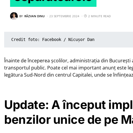
BY
RĂZVAN DINU
23 SEPTEMBRIE 2024
2 MINUTE READ
Credit foto: Facebook / Nicușor Dan
Înainte de începerea școlilor, administrația din București
transportul public. Poate cel mai important anunț este l
legătura Sud-Nord din centrul Capitalei, unde se înființe
Update: A început imp
benzilor unice de pe 