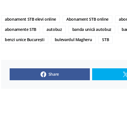
abonament STB elevi online
Abonament STB online
abon
abonamente STB
autobuz
banda unică autobuz
ba
benzi unice București
bulevardul Magheru
STB
Share