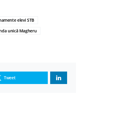
amente elevi STB
nda unică Magheru
Tweet