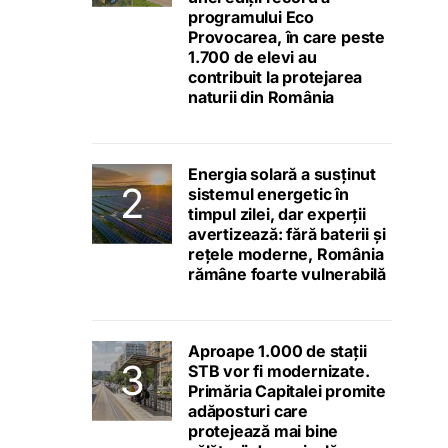
programului Eco
Provocarea, în care peste
1.700 de elevi au
contribuit la protejarea
naturii din România
Energia solară a susținut
sistemul energetic în
timpul zilei, dar experții
avertizează: fără baterii și
rețele moderne, România
rămâne foarte vulnerabilă
Aproape 1.000 de stații
STB vor fi modernizate.
Primăria Capitalei promite
adăposturi care
protejează mai bine