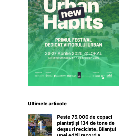
Ultimele articole
Peste 75.000 de copaci
plantați și 134 de tone de
deșeuri reciclate. Bilanțul
unei ediții record a