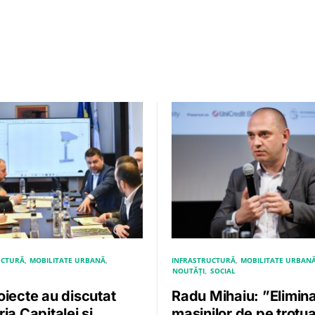
UCTURĂ
MOBILITATE URBANĂ
INFRASTRUCTURĂ
MOBILITATE URBAN
NOUTĂȚI
SOCIAL
oiecte au discutat
Radu Mihaiu: ”Elimin
ia Capitalei și
maşinilor de pe trotu