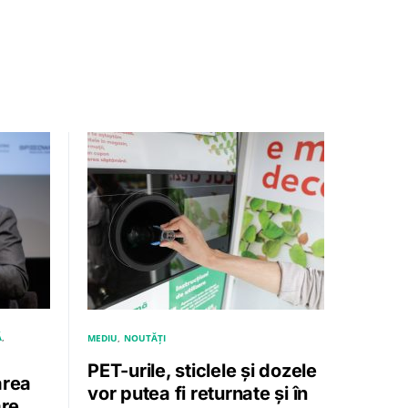
Ă
MEDIU
NOUTĂȚI
PET-urile, sticlele și dozele
area
vor putea fi returnate și în
are