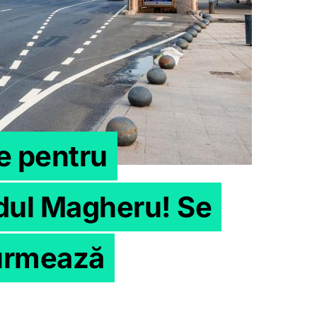
e pentru
dul Magheru! Se
 urmează