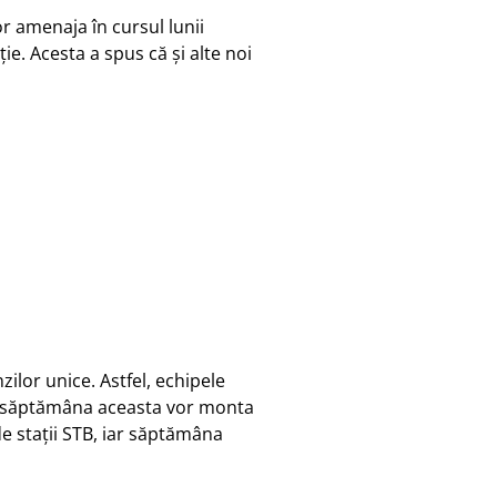
 amenaja în cursul lunii
e. Acesta a spus că și alte noi
Imagini din timpul procesului de
trasare a noilor benzi unice. Credit
foto: Facebook / Nicușor Dan
ilor unice. Astfel, echipele
le, săptămâna aceasta vor monta
de stații STB, iar săptămâna