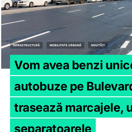
INFRASTRUCTURĂ
MOBILITATE URBANĂ
NOUTĂȚI
Vom avea benzi unic
autobuze pe Bulevar
trasează marcajele,
separatoarele