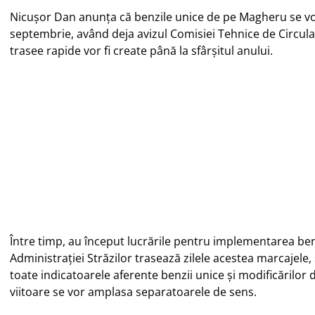
Nicușor Dan anunța că benzile unice de pe Magheru se vor
septembrie, având deja avizul Comisiei Tehnice de Circulați
trasee rapide vor fi create până la sfârșitul anului.
Imagini din timpul procesului de
Imagini din timpul procesului de
trasare a noilor benzi unice. Credit
trasare a noilor benzi unice. Credit
foto: Facebook / Nicușor Dan
foto: Facebook / Nicușor Dan
Între timp, au început lucrările pentru implementarea benz
Administrației Străzilor trasează zilele acestea marcaje
toate indicatoarele aferente benzii unice și modificărilor 
viitoare se vor amplasa separatoarele de sens.