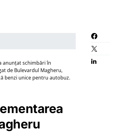
 a anunțat schimbări în
egat de Bulevardul Magheru,
ază benzi unice pentru autobuz.
lementarea
Magheru