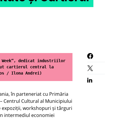
 Week”, dedicat industriilor 
ut cartierul central la 
os / Ilona Andrei)
vania, în parteneriat cu Primăria
– Centrul Cultural al Municipiului
expoziții, workshopuri și târguri
rin intermediul economiei