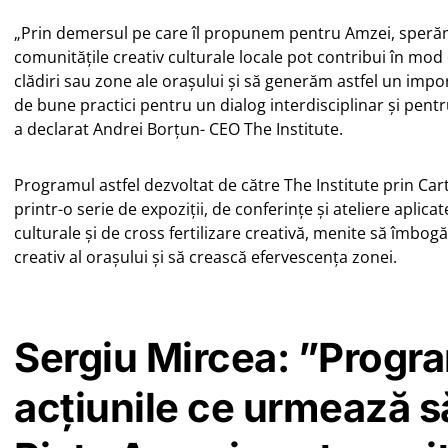
„Prin demersul pe care îl propunem pentru Amzei, spe
comunitățile creativ culturale locale pot contribui în mod 
clădiri sau zone ale orașului și să generăm astfel un imp
de bune practici pentru un dialog interdisciplinar și pent
a declarat Andrei Borțun- CEO The Institute.
Programul astfel dezvoltat de către The Institute prin Car
printr-o serie de expoziții, de conferințe și ateliere aplic
culturale și de cross fertilizare creativă, menite să îmbo
creativ al orașului și să crească efervescența zonei.
Sergiu Mircea: ”Progra
acțiunile ce urmează 