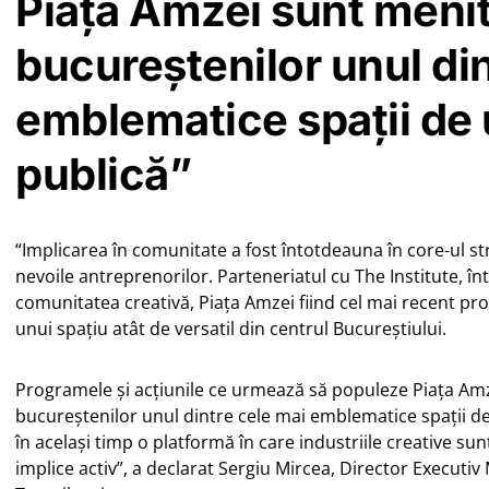
Piața Amzei sunt menit
bucureștenilor unul di
emblematice spații de u
publică”
“Implicarea în comunitate a fost întotdeauna în core-ul stra
nevoile antreprenorilor. Parteneriatul cu The Institute, în
comunitatea creativă, Piața Amzei fiind cel mai recent pro
unui spațiu atât de versatil din centrul Bucureștiului.
Programele și acțiunile ce urmează să populeze Piața Am
bucureștenilor unul dintre cele mai emblematice spații de u
în același timp o platformă în care industriile creative sunt
implice activ”, a declarat Sergiu Mircea, Director Execut