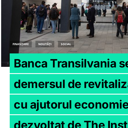
FINANȚARE
NOUTĂȚI
SOCIAL
Banca Transilvania se
demersul de revitali
cu ajutorul economiei
dezvoltat de The Insti