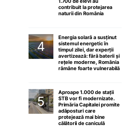
1.700 de elevi au
contribuit la protejarea
naturii din România
Energia solară a susținut
sistemul energetic în
timpul zilei, dar experții
avertizează: fără baterii și
rețele moderne, România
rămâne foarte vulnerabilă
Aproape 1.000 de stații
STB vor fi modernizate.
Primăria Capitalei promite
adăposturi care
protejează mai bine
călătorii de caniculă