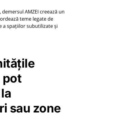
ui, demersul AMZEI creează un
 abordează teme legate de
 a spațiilor subutilizate și
tățile
 pot
 la
iri sau zone