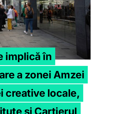
 implică în
zare a zonei Amzei
 creative locale,
tute și Cartierul