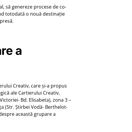
cal, să genereze procese de co-
rând totodată o nouă destinație
 presă.
re a
rului Creativ, care și-a propus
ică ale Cartierului Creativ,
ictoriei- Bd. Elisabeta), zona 3 –
ța (Str. Știrbei Vodă- Berthelot-
e despre această grupare a