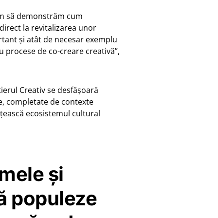
răm să demonstrăm cum
direct la revitalizarea unor
ortant și atât de necesar exemplu
ru procese de co-creare creativă”,
tierul Creativ se desfășoară
ate, completate de contexte
gățească ecosistemul cultural
mele și
să populeze