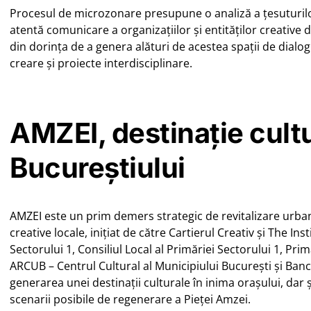
Procesul de microzonare presupune o analiză a țesuturilo
atentă comunicare a organizațiilor și entităților creative d
din dorința de a genera alături de acestea spații de dialog 
creare și proiecte interdisciplinare.
AMZEI, destinație cultu
Bucureștiului
AMZEI este un prim demers strategic de revitalizare urba
creative locale, inițiat de către Cartierul Creativ și The Ins
Sectorului 1, Consiliul Local al Primăriei Sectorului 1, Pri
ARCUB – Centrul Cultural al Municipiului București și Banca
generarea unei destinații culturale în inima orașului, dar ș
scenarii posibile de regenerare a Pieței Amzei.