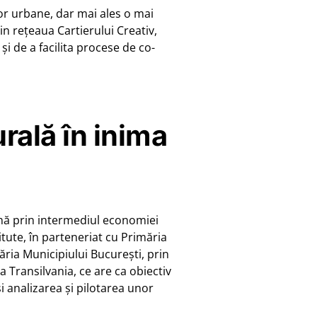
r urbane, dar mai ales o mai
in rețeaua Cartierului Creativ,
și de a facilita procese de co-
rală în inima
nă prin intermediul economiei
titute, în parteneriat cu Primăria
măria Municipiului București, prin
 Transilvania, ce are ca obiectiv
i analizarea și pilotarea unor