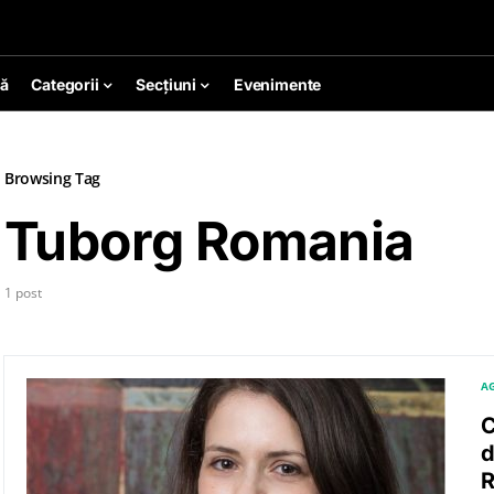
ă
Categorii
Secțiuni
Evenimente
Browsing Tag
Tuborg Romania
1 post
A
C
d
R