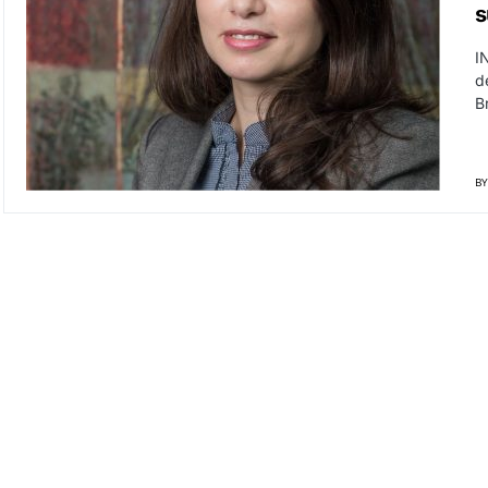
s
I
d
B
BY