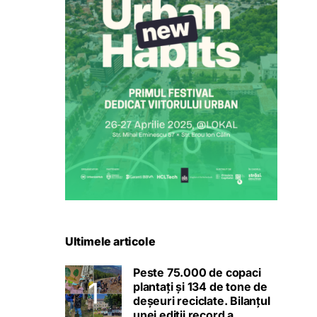
Ultimele articole
Peste 75.000 de copaci
plantați și 134 de tone de
deșeuri reciclate. Bilanțul
unei ediții record a