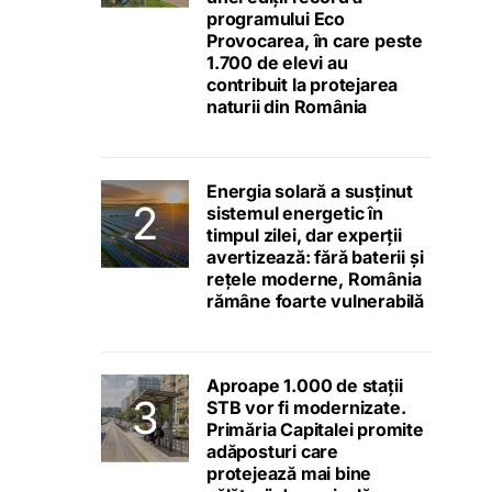
programului Eco
Provocarea, în care peste
1.700 de elevi au
contribuit la protejarea
naturii din România
Energia solară a susținut
sistemul energetic în
timpul zilei, dar experții
avertizează: fără baterii și
rețele moderne, România
rămâne foarte vulnerabilă
Aproape 1.000 de stații
STB vor fi modernizate.
Primăria Capitalei promite
adăposturi care
protejează mai bine