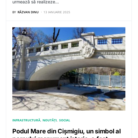
urmează să realizeze…
BY
RĂZVAN DINU
13 IANUARIE 2025
INFRASTRUCTURĂ
NOUTĂȚI
SOCIAL
Podul Mare din Cișmigiu, un simbol al