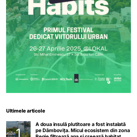
Ultimele articole
A doua insulă plutitoare a fost instalată
pe Dâmbovița. Micul ecosistem din zona
Regie filtrează apa și creează habitat