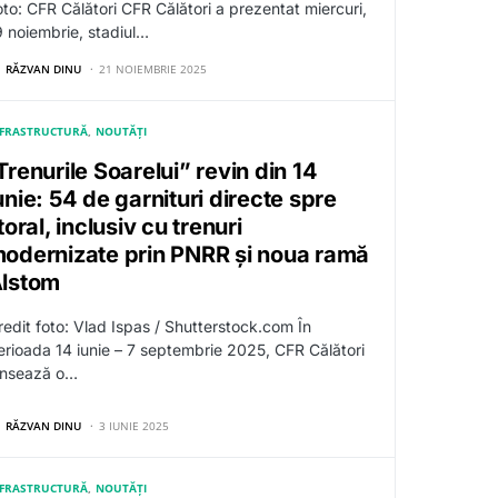
oto: CFR Călători CFR Călători a prezentat miercuri,
9 noiembrie, stadiul…
RĂZVAN DINU
21 NOIEMBRIE 2025
NFRASTRUCTURĂ
NOUTĂȚI
Trenurile Soarelui” revin din 14
unie: 54 de garnituri directe spre
itoral, inclusiv cu trenuri
odernizate prin PNRR și noua ramă
lstom
redit foto: Vlad Ispas / Shutterstock.com În
erioada 14 iunie – 7 septembrie 2025, CFR Călători
ansează o…
RĂZVAN DINU
3 IUNIE 2025
NFRASTRUCTURĂ
NOUTĂȚI