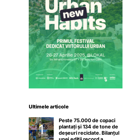
Ultimele articole
Peste 75.000 de copaci
plantați și 134 de tone de
deșeuri reciclate. Bilanțul
unei ediții record a