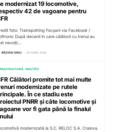
e modernizat 19 locomotive,
espectiv 42 de vagoane pentru
CFR
redit foto: Trainspotting Focșani via Facebook /
oftronic După decenii în care călătorii cu trenul au
ost nevoiți…
RĂZVAN DINU
24 IUNIE 2026
NFRASTRUCTURĂ
NOUTĂȚI
FR Călători promite tot mai multe
renuri modernizate pe rutele
rincipale. În ce stadiu este
roiectul PNRR și câte locomotive și
agoane vor fi gata până la finalul
nului
ocomotivă modernizată la S.C. RELOC S.A. Craiova.