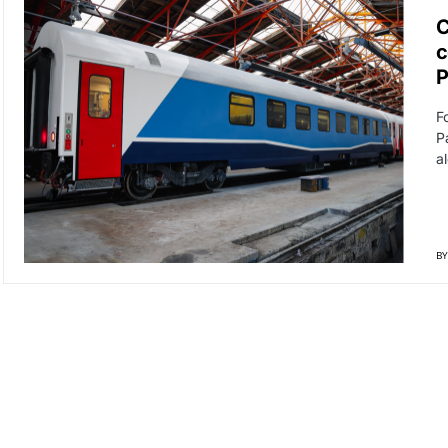
C
c
P
F
P
a
BY