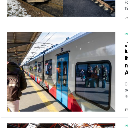
F
1
BY
I
„
i
l
m
A
C
p
l
BY
I