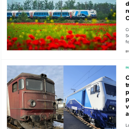
d
r
C
S
f
BY
I
C
t
p
p
v
a
L