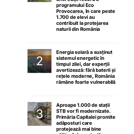
programului Eco
Provocarea, în care peste
1.700 de elevi au
contribuit la protejarea
naturii din România
Energia solară a susținut
sistemul energetic în
timpul zilei, dar experții
avertizează: fără baterii și
rețele moderne, România
rămâne foarte vulnerabilă
Aproape 1.000 de stații
STB vor fi modernizate.
Primăria Capitalei promite
adăposturi care
protejează mai bine