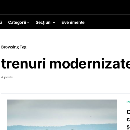
ă
Categorii
Secțiuni
Evenimente
Browsing Tag
trenuri modernizat
4 posts
I
C
c
ș