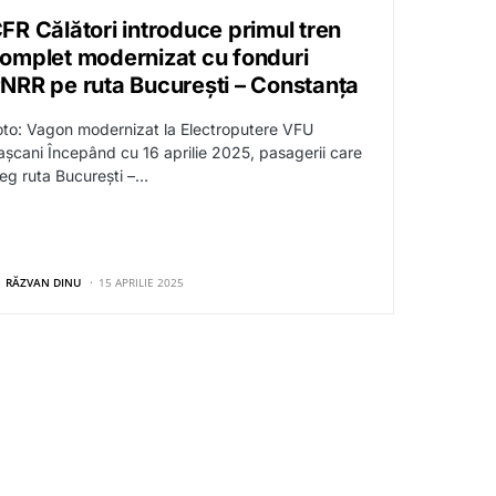
FR Călători introduce primul tren
omplet modernizat cu fonduri
NRR pe ruta București – Constanța
oto: Vagon modernizat la Electroputere VFU
așcani Începând cu 16 aprilie 2025, pasagerii care
leg ruta București –…
RĂZVAN DINU
15 APRILIE 2025