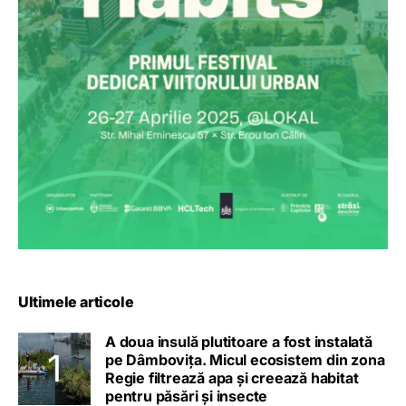
Ultimele articole
A doua insulă plutitoare a fost instalată
pe Dâmbovița. Micul ecosistem din zona
Regie filtrează apa și creează habitat
pentru păsări și insecte