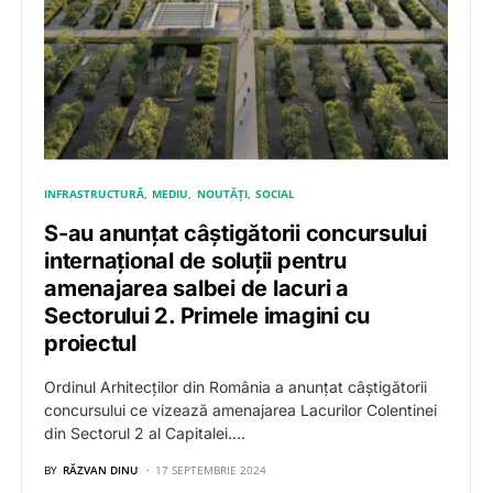
INFRASTRUCTURĂ
MEDIU
NOUTĂȚI
SOCIAL
S-au anunțat câștigătorii concursului
internațional de soluții pentru
amenajarea salbei de lacuri a
Sectorului 2. Primele imagini cu
proiectul
Ordinul Arhitecților din România a anunțat câștigătorii
concursului ce vizează amenajarea Lacurilor Colentinei
din Sectorul 2 al Capitalei.…
BY
RĂZVAN DINU
17 SEPTEMBRIE 2024