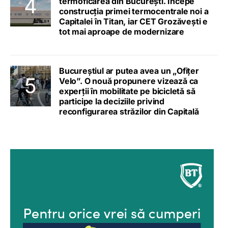
termoficarea din București. Începe
construcția primei termocentrale noi a
Capitalei în Titan, iar CET Grozăvești e
tot mai aproape de modernizare
Bucureștiul ar putea avea un „Ofițer
Velo”. O nouă propunere vizează ca
experții în mobilitate pe bicicletă să
participe la deciziile privind
reconfigurarea străzilor din Capitală