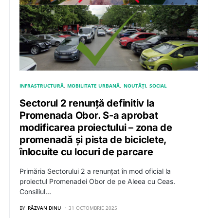
INFRASTRUCTURĂ
MOBILITATE URBANĂ
NOUTĂȚI
SOCIAL
Sectorul 2 renunță definitiv la
Promenada Obor. S-a aprobat
modificarea proiectului – zona de
promenadă și pista de biciclete,
înlocuite cu locuri de parcare
Primăria Sectorului 2 a renunțat în mod oficial la
proiectul Promenadei Obor de pe Aleea cu Ceas.
Consiliul…
BY
RĂZVAN DINU
31 OCTOMBRIE 2025